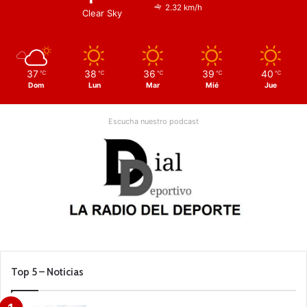
2.32 km/h
Clear Sky
37
38
36
39
40
℃
℃
℃
℃
℃
Dom
Lun
Mar
Mié
Jue
Escucha nuestro podcast
Top 5 – Noticias