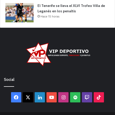
El Tenerife se lleva el XLVI Trofeo Villa de
Leganés en los penaltis
Hace 15 horas
Social
Facebook
X
LinkedIn
YouTube
Instagram
Spotify
Twitch
TikTo