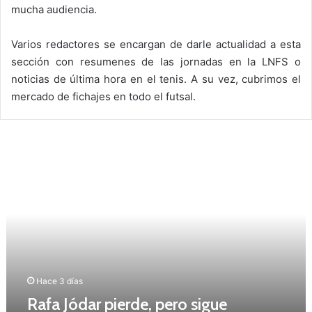
mucha audiencia.
Varios redactores se encargan de darle actualidad a esta
sección con resumenes de las jornadas en la LNFS o
noticias de última hora en el tenis. A su vez, cubrimos el
mercado de fichajes en todo el futsal.
R
a
f
a
J
ó
d
a
r
p
Hace 3 días
i
Rafa Jódar pierde, pero sigue
e