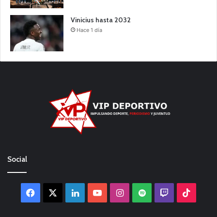
Vinicius hasta 2032
Hace 1 día
Social
Facebook
X
LinkedIn
YouTube
Instagram
Spotify
Twitch
TikTo