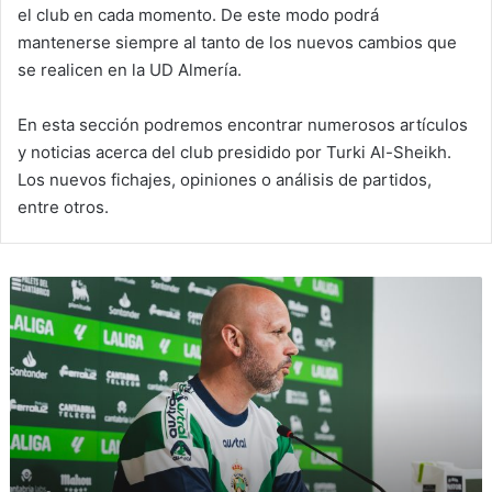
el club en cada momento. De este modo podrá
mantenerse siempre al tanto de los nuevos cambios que
se realicen en la UD Almería.
En esta sección podremos encontrar numerosos artículos
y noticias acerca del club presidido por Turki Al-Sheikh.
Los nuevos fichajes, opiniones o análisis de partidos,
entre otros.
J
o
s
é
A
l
b
e
r