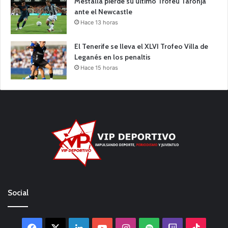
Mestalla pierde su último Trofeu Taronja
ante el Newcastle
Hace 13 horas
El Tenerife se lleva el XLVI Trofeo Villa de
Leganés en los penaltis
Hace 15 horas
Social
Facebook
X
LinkedIn
YouTube
Instagram
Spotify
Twitch
TikTo