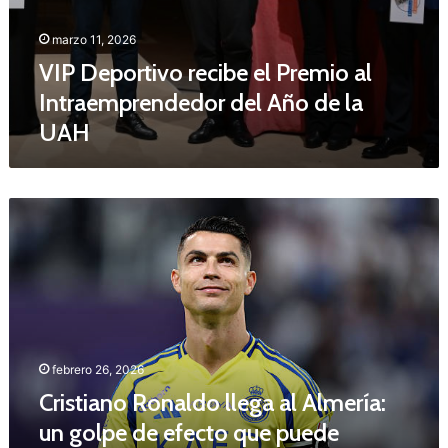
e
c
marzo 11, 2026
i
b
VIP Deportivo recibe el Premio al
e
Intraemprendedor del Año de la
e
UAH
l
P
r
e
C
m
r
i
i
o
s
a
t
l
i
I
a
n
n
t
febrero 26, 2026
o
r
Cristiano Ronaldo llega al Almería:
R
a
o
e
un golpe de efecto que puede
n
m