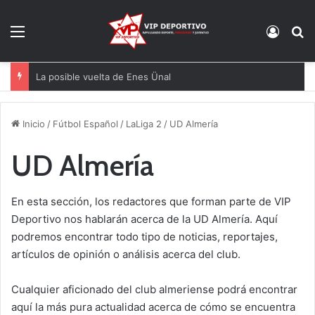
Menú
Acces
B
Bandazo de Aprilia y de Michelín a Ducati en un sábado perfecto para Jorge Martín
Inicio
/
Fútbol Español
/
LaLiga 2
/
UD Almería
UD Almería
En esta sección, los redactores que forman parte de VIP
Deportivo nos hablarán acerca de la UD Almería. Aquí
podremos encontrar todo tipo de noticias, reportajes,
artículos de opinión o análisis acerca del club.
Cualquier aficionado del club almeriense podrá encontrar
aquí la más pura actualidad acerca de cómo se encuentra