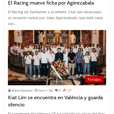
El Racing mueve ficha por Agirrezabala
El Racing de Santander y el Athletic Club han alcanzado
un acuerdo verbal por Julen Agirrezabala, que está cada
vez…
Fichajes
Manu Nankani
Hace 1 día
0
157
Kiat Lim se encuentra en València y guarda
silencio
El presidente del Valencia CF ha visitado las obras del Nou