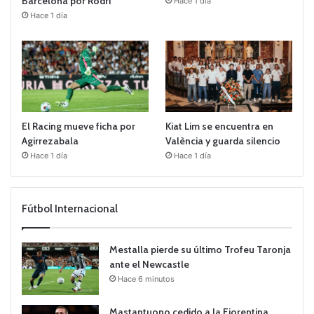
Barcelona por Rodri
Hace 1 día
Hace 1 día
El Racing mueve ficha por
Kiat Lim se encuentra en
Agirrezabala
València y guarda silencio
Hace 1 día
Hace 1 día
Fútbol Internacional
Mestalla pierde su último Trofeu Taronja
ante el Newcastle
Hace 6 minutos
Mastantuono cedido a la Fiorentina