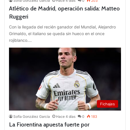
Sofía González García
Hace 4 días
0
203
Atlético de Madrid, operación salida: Matteo
Ruggeri
Con la llegada del recién ganador del Mundial, Alejandro
Grimaldo, el italiano se queda sin hueco en el once
rojiblanco.…
Fichajes
Sofía González García
Hace 4 días
0
183
La Fiorentina apuesta fuerte por