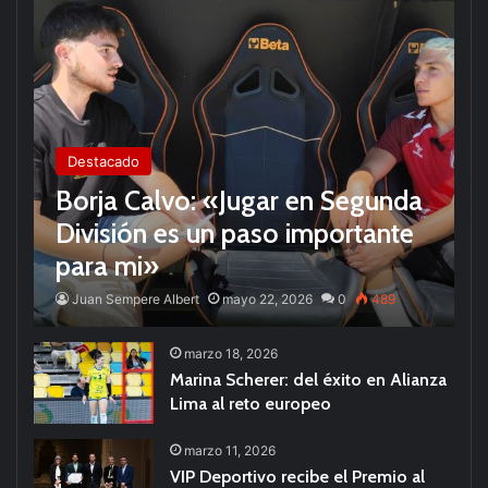
Destacado
Borja Calvo: «Jugar en Segunda
División es un paso importante
para mi»
Juan Sempere Albert
mayo 22, 2026
0
489
marzo 18, 2026
Marina Scherer: del éxito en Alianza
Lima al reto europeo
marzo 11, 2026
VIP Deportivo recibe el Premio al