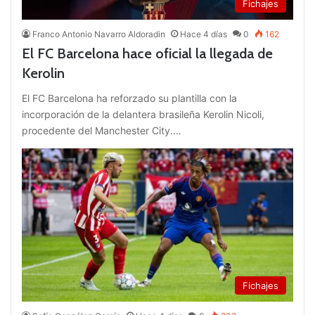
Fichajes
Franco Antonio Navarro Aldoradin
Hace 4 días
0
162
El FC Barcelona hace oficial la llegada de
Kerolin
El FC Barcelona ha reforzado su plantilla con la
incorporación de la delantera brasileña Kerolin Nicoli,
procedente del Manchester City.…
Fichajes