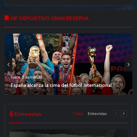
VIP DEPORTIVO GRAN RESERVA
Hace 3 semanas
España alcanza la cima del fútbol internacional
Entrevistas
Todos
Entrevistas
Página
Página
anterior
siguien