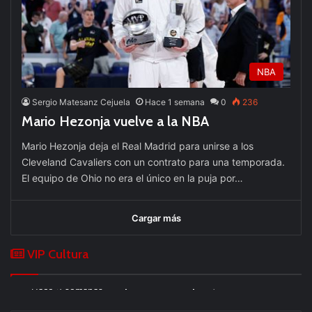
NBA
Sergio Matesanz Cejuela
Hace 1 semana
0
236
Mario Hezonja vuelve a la NBA
Mario Hezonja deja el Real Madrid para unirse a los
Cleveland Cavaliers con un contrato para una temporada.
El equipo de Ohio no era el único en la puja por…
Cargar más
VIP Cultura
Hace 1 semana
Hace 2 semanas
La UEFA corta con la FIFA: no volverán a jugar sus
competiciones
España, la selección del siglo