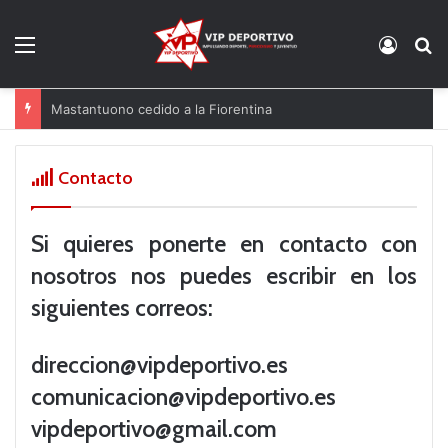
Menú
Acces
B
Mastantuono cedido a la Fiorentina
Contacto
Si quieres ponerte en contacto con
nosotros nos puedes escribir en los
siguientes correos:
direccion@vipdeportivo.es
comunicacion@vipdeportivo.es
vipdeportivo@gmail.com