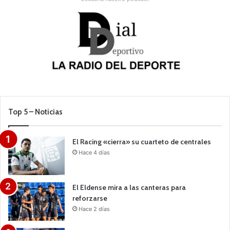
r
i
m
e
r
a
F
E
B
Top 5 – Noticias
El Racing «cierra» su cuarteto de centrales
Hace 4 días
El Eldense mira a las canteras para
reforzarse
Hace 2 días