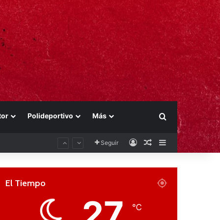
tor
Polideportivo
Más
Buscar por
Acceso
Publicación al aza
Barra lateral
Seguir
El Tiempo
27
℃