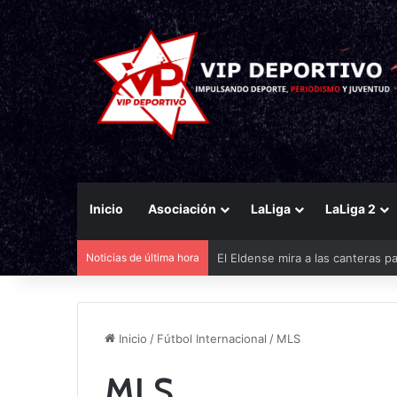
Inicio
Asociación
LaLiga
LaLiga 2
Noticias de última hora
El Eldense mira a las canteras p
Inicio
/
Fútbol Internacional
/
MLS
MLS