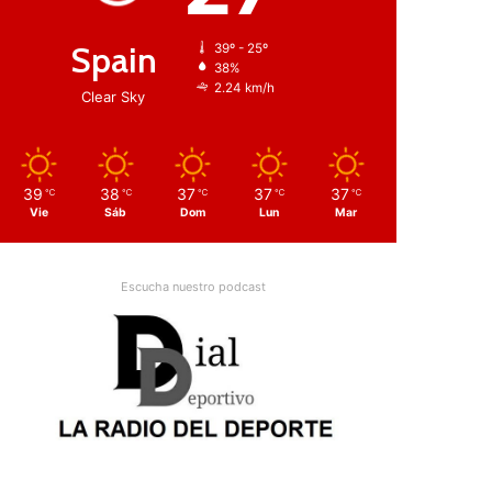
Spain
39º - 25º
38%
2.24 km/h
Clear Sky
39
38
37
37
37
℃
℃
℃
℃
℃
Vie
Sáb
Dom
Lun
Mar
Escucha nuestro podcast