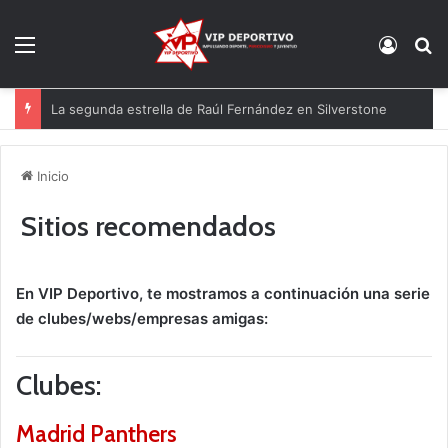
Menú
Acces
B
La segunda estrella de Raúl Fernández en Silverstone
Inicio
Sitios recomendados
En VIP Deportivo, te mostramos a continuación una serie
de clubes/webs/empresas amigas:
Clubes:
Madrid Panthers