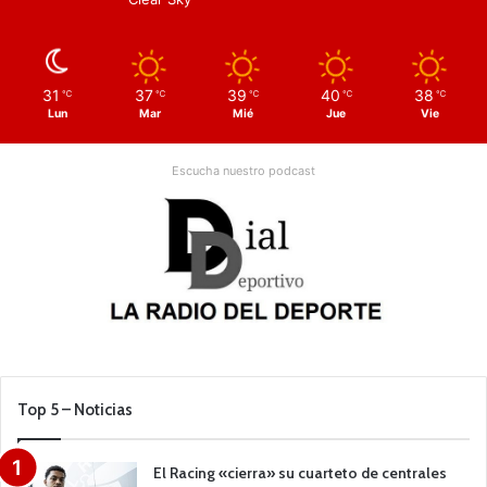
31
37
39
40
38
℃
℃
℃
℃
℃
Lun
Mar
Mié
Jue
Vie
Escucha nuestro podcast
Top 5 – Noticias
El Racing «cierra» su cuarteto de centrales