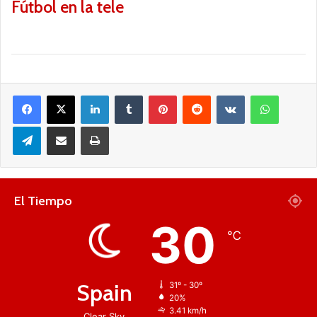
Fútbol en la tele
Facebook
X
LinkedIn
Tumblr
Pinterest
Reddit
VKontakte
WhatsApp
Telegram
Compartir por correo electrónico
Imprimir
El Tiempo
30
℃
Spain
31º - 30º
20%
3.41 km/h
Clear Sky