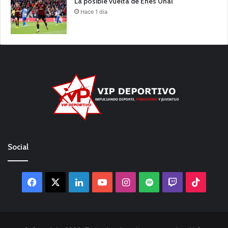
La posible vuelta de Enes Ünal
Hace 1 día
Social
Facebook
X
LinkedIn
YouTube
Instagram
Spotify
Twitch
TikTo