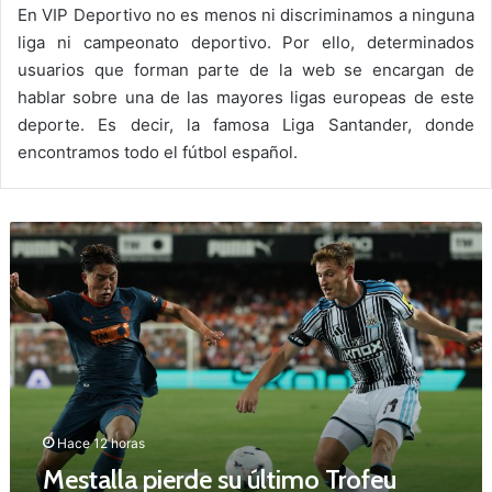
En VIP Deportivo no es menos ni discriminamos a ninguna
liga ni campeonato deportivo. Por ello, determinados
usuarios que forman parte de la web se encargan de
hablar sobre una de las mayores ligas europeas de este
deporte. Es decir, la famosa Liga Santander, donde
encontramos todo el fútbol español.
M
e
s
t
a
l
l
a
p
i
Hace 12 horas
e
Mestalla pierde su último Trofeu
r