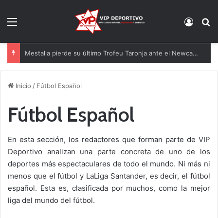
Menú
Acces
B
El Tenerife se lleva el XLVI Trofeo Villa de Leganés en los penaltis
Inicio
/
Fútbol Español
Fútbol Español
En esta sección, los redactores que forman parte de VIP
Deportivo analizan una parte concreta de uno de los
deportes más espectaculares de todo el mundo. Ni más ni
menos que el fútbol y LaLiga Santander, es decir, el fútbol
español. Esta es, clasificada por muchos, como la mejor
liga del mundo del fútbol.