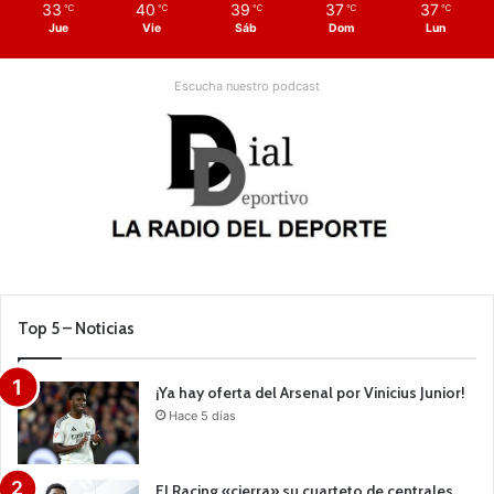
33
40
39
37
37
℃
℃
℃
℃
℃
Jue
Vie
Sáb
Dom
Lun
Escucha nuestro podcast
Top 5 – Noticias
¡Ya hay oferta del Arsenal por Vinicius Junior!
Hace 5 días
El Racing «cierra» su cuarteto de centrales