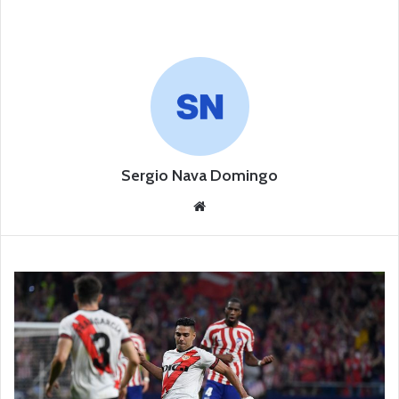
Sergio Nava Domingo
Siti
o
we
b