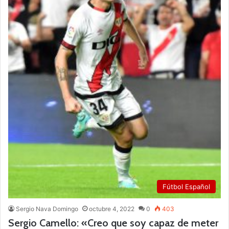
Fútbol Español
Sergio Nava Domingo
octubre 4, 2022
0
403
Sergio Camello: «Creo que soy capaz de meter