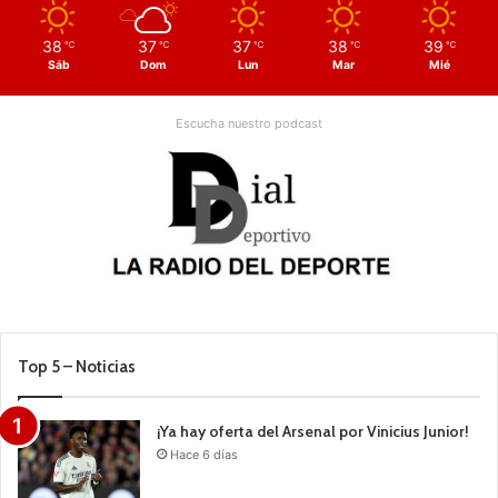
38
37
37
38
39
℃
℃
℃
℃
℃
Sáb
Dom
Lun
Mar
Mié
Escucha nuestro podcast
Top 5 – Noticias
¡Ya hay oferta del Arsenal por Vinicius Junior!
Hace 6 días