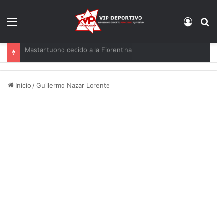
Menú
Acces
B
El Racing mueve ficha por Agirrezabala
Inicio
/
Guillermo Nazar Lorente