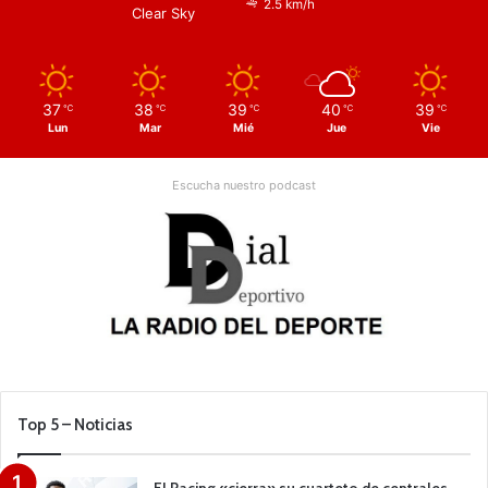
2.5 km/h
Clear Sky
37
38
39
40
39
℃
℃
℃
℃
℃
Lun
Mar
Mié
Jue
Vie
Escucha nuestro podcast
Top 5 – Noticias