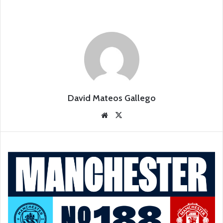
David Mateos Gallego
Siti
X
o
we
b