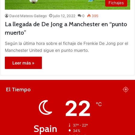
Fichajes
David Mateos Gallego
julio 12, 2022
0
395
La llegada de De Jong a Manchester en “punto
muerto”
Según la última hora sobre el fichaje de Frenkie De Jong por el
Manchester United sigue en punto muerto.
Leer más »
El Tiempo
22
℃
Spain
37º - 22º
34%