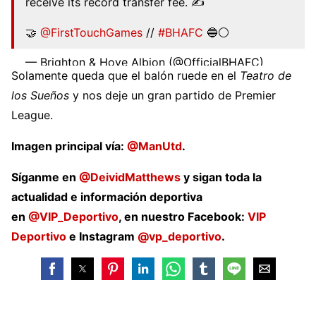
receive its record transfer fee. ✍️
🤝
@FirstTouchGames
//
#BHAFC
🔵⚪️
— Brighton & Hove Albion (@OfficialBHAFC)
Solamente queda que el balón ruede en el
Teatro de
August 5, 2022
los Sueños
y nos deje un gran partido de Premier
League.
Imagen principal vía:
@ManUtd
.
Síganme en
@DeividMatthews
y sigan toda la
actualidad e información deportiva
en
@VIP_Deportivo
, en nuestro Facebook:
VIP
Deportivo
e Instagram
@vp_deportivo
.