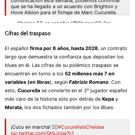
comunicación esta semana, podemos confirmar
que se ha llegado a un acuerdo con Brighton y
Hove Albion para el fichaje de Marc Cucurella.
— Chelsea FC en español (@ChelseaFC_Sp)
August 5, 2022
Cifras del traspaso
El español
firma por 6 años, hasta 2028
, un contrato
largo que demuestra la confianza que depositan los
blues en él. Las cifras de su polémico traspaso se
encuentran en torno a los
52 millones más 7 en
variables (en libras
), según
Fabrizio Romano
. Con
esto,
Cucurella
se convierte en el 3° jugador español
más caro de la historia sólo por detrás de
Kepa
y
Morata
, los dos fichados también por
los Blues
.
¡Cucu en marcha! 🏃‍♂️
#CucurellaIsChelsea
pic.twitter.com/QtbJrgw7c1