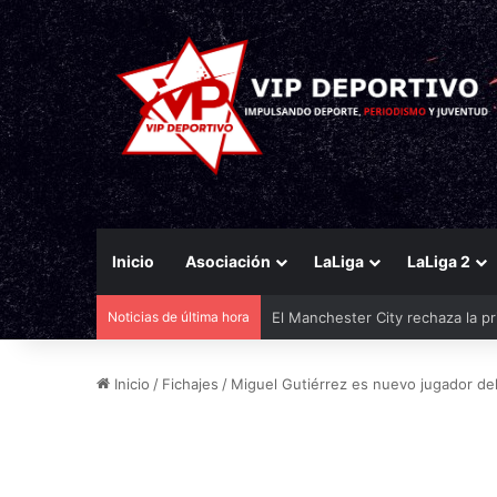
Inicio
Asociación
LaLiga
LaLiga 2
Noticias de última hora
Mastantuono cedido a la Fiorent
Inicio
/
Fichajes
/
Miguel Gutiérrez es nuevo jugador de