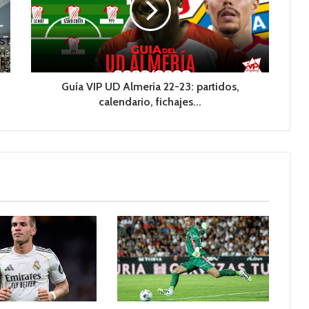
V
I
P
U
D
A
Guía VIP UD Almería 22-23: partidos,
l
calendario, fichajes...
m
e
r
í
a
2
2
-
2
3
:
p
a
r