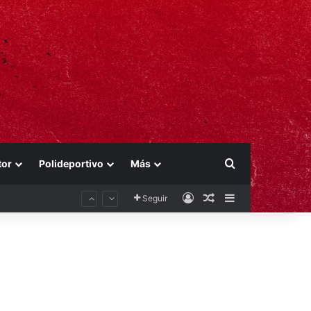
Buscar por
tor
Polideportivo
Más
Acceso
Publicación al aza
Barra lateral
Seguir