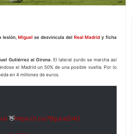
a lesión,
Miguel
se desvincula del
Real Madrid
y ficha
uel Gutiérrez al Girona
. El lateral zurdo se marcha así
ndose el Madrid un 50% de una posible vuelta. Por lo
ueda en 4 millones de euros.
uti
👋
https://t.co/7BgJceZi4O