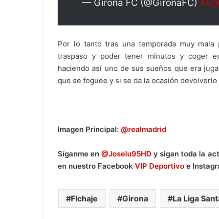
— Girona FC (@GironaFC)
Aug
Por lo tanto tras una temporada muy mala p
traspaso y poder tener minutos y coger ex
haciendo así uno de sus sueños que era jugar
que se foguee y si se da la ocasión devolverlo 
Imagen Principal:
@realmadrid
Síganme en
@Joselu95HD
y sigan toda la ac
en nuestro Facebook
VIP Deportivo
e Instag
FIchaje
Girona
La Liga San