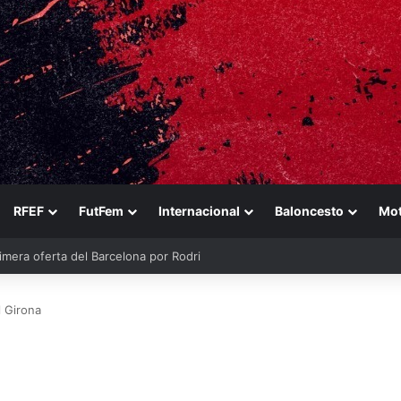
RFEF
FutFem
Internacional
Baloncesto
Mo
ina
l Girona