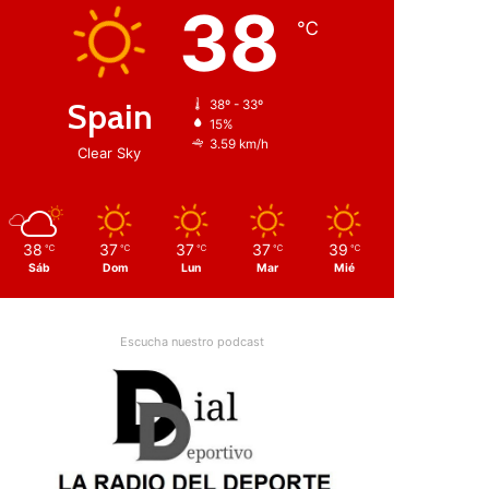
38
℃
Spain
38º - 33º
15%
3.59 km/h
Clear Sky
38
37
37
37
39
℃
℃
℃
℃
℃
Sáb
Dom
Lun
Mar
Mié
Escucha nuestro podcast