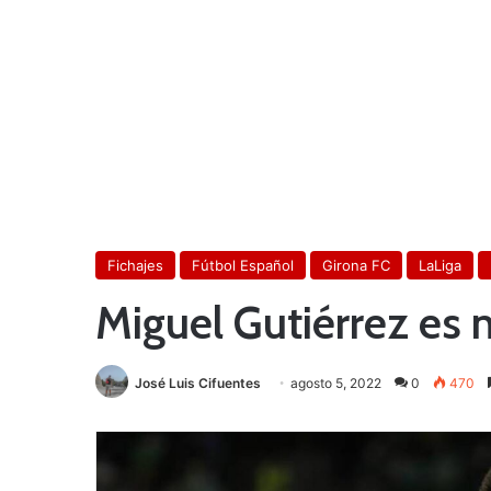
Fichajes
Fútbol Español
Girona FC
LaLiga
Miguel Gutiérrez es 
José Luis Cifuentes
agosto 5, 2022
0
470