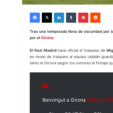
Facebook
X
LinkedIn
Tumblr
Pinterest
Reddit
Tras una temporada llena de oscuridad por l
por el
Girona
.
El Real Madrid
hace oficial el traspaso de
Mig
en modo de traspaso al equipo catalán guardá
tanto el Girona según los rumores el fichaje q
Benvingut a Girona
@Miguel3G