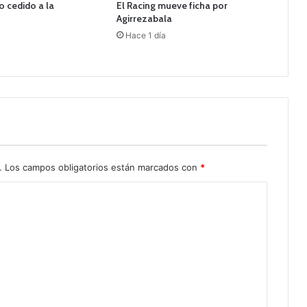
 cedido a la
El Racing mueve ficha por
t
Agirrezabala
i
Hace 1 día
d
o
s
,
c
a
l
e
n
d
.
Los campos obligatorios están marcados con
*
a
r
i
o
,
f
i
c
h