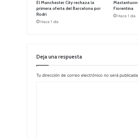
El Manchester City rechaza la
Mastantuono
primera oferta del Barcelona por
Fiorentina
Rodri
Hace 1 día
Hace 1 día
Deja una respuesta
Tu dirección de correo electrónico no será publicada
C
o
m
e
n
t