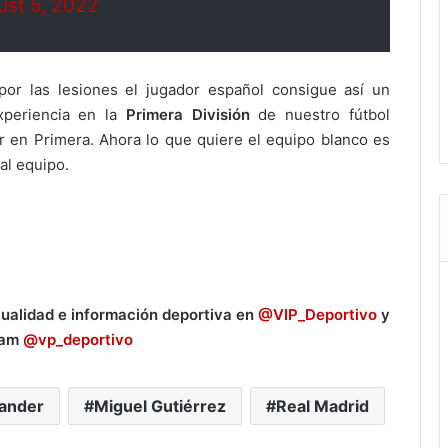
ust 5, 2022
or las lesiones el jugador español consigue así un
periencia en la
Primera División
de nuestro fútbol
 en Primera. Ahora lo que quiere el equipo blanco es
al equipo.
tualidad e información deportiva en
@VIP_Deportivo
y
ram
@vp_deportivo
tander
Miguel Gutiérrez
Real Madrid