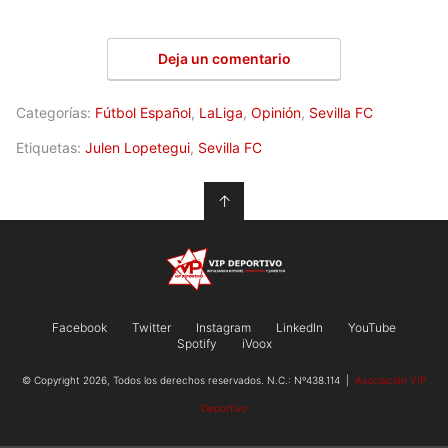
Deja un comentario
Categorías:
Fútbol Español
,
LaLiga
,
Opinión
,
Sevilla FC
Etiquetas:
Julen Lopetegui
,
Sevilla FC
↑
Facebook
Twitter
Instagram
LinkedIn
YouTube
Spotify
iVoox
© Copyright 2026, Todos los derechos reservados. N.C.: Nº438.114 |
Asociación VIP
Deportivo