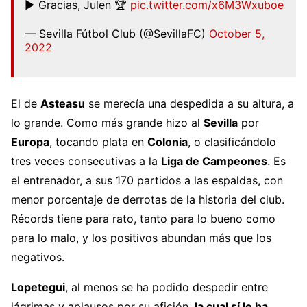
▶️ Gracias, Julen 🏆
pic.twitter.com/x6M3Wxuboe
— Sevilla Fútbol Club (@SevillaFC)
October 5,
2022
El de
Asteasu
se merecía una despedida a su altura, a
lo grande. Como más grande hizo al
Sevilla
por
Europa
, tocando plata en
Colonia
, o clasificándolo
tres veces consecutivas a la
Liga de Campeones
. Es
el entrenador, a sus 170 partidos a las espaldas, con
menor porcentaje de derrotas de la historia del club.
Récords tiene para rato, tanto para lo bueno como
para lo malo, y los positivos abundan más que los
negativos.
Lopetegui
, al menos se ha podido despedir entre
lágrimas y aplausos por su afición,
la cual sí le ha