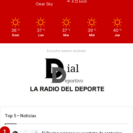
4.12 km/h
Clear Sky
36
37
37
39
40
℃
℃
℃
℃
℃
Dom
Lun
Mar
Mié
Jue
Escucha nuestro podcast
Top 5 – Noticias