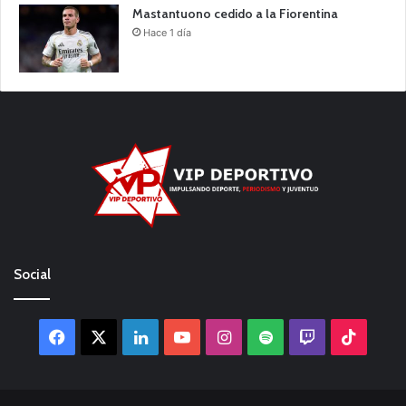
Mastantuono cedido a la Fiorentina
Hace 1 día
Social
Facebook
X
LinkedIn
YouTube
Instagram
Spotify
Twitch
TikTo