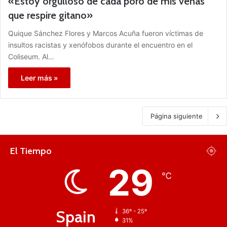
«Estoy orgulloso de cada poro de mis venas
que respire gitano»
Quique Sánchez Flores y Marcos Acuña fueron víctimas de
insultos racistas y xenófobos durante el encuentro en el
Coliseum. Al…
Leer más »
Página siguiente
El Tiempo
29
℃
Spain
36º - 25º
31%