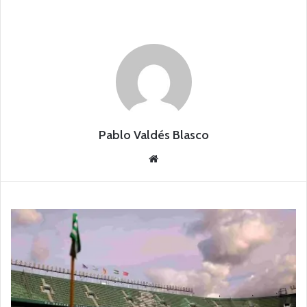
Pablo Valdés Blasco
Siti
o
we
b