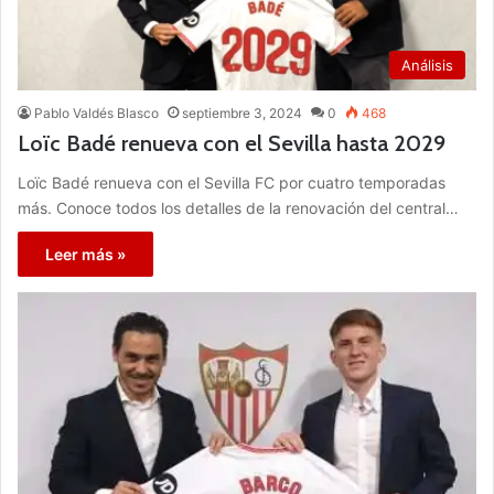
Análisis
Pablo Valdés Blasco
septiembre 3, 2024
0
468
Loïc Badé renueva con el Sevilla hasta 2029
Loïc Badé renueva con el Sevilla FC por cuatro temporadas
más. Conoce todos los detalles de la renovación del central…
Leer más »