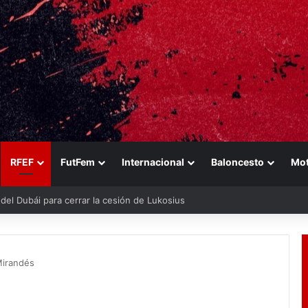
RFEF
FutFem
Internacional
Baloncesto
Mo
final del próximo Mundial 2030
irandés