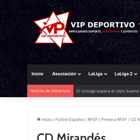
Inicio
Asociación
LaLiga
LaLiga 2
Noticias de última hora
Infantino otorga a Marruecos la 
Inicio
/
Fútbol Español
/
RFEF
/
Primera RFEF
/
CD M
CD Mirandés