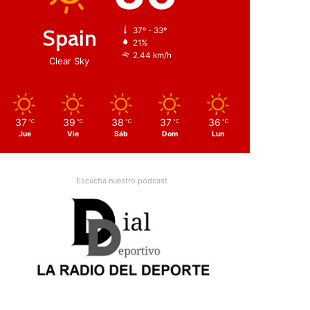
Spain
37º - 33º
21%
2.44 km/h
Clear Sky
37
39
38
37
36
℃
℃
℃
℃
℃
Jue
Vie
Sáb
Dom
Lun
Escucha nuestro podcast