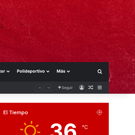
tor
Polideportivo
Más
Buscar por
Acceso
Publicación al aza
Barra lateral
Seguir
El Tiempo
36
℃