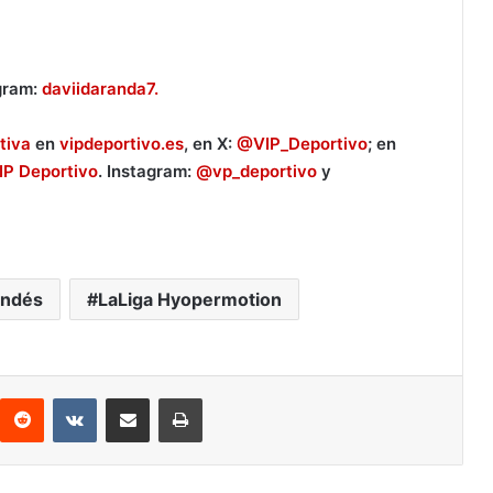
gram:
daviidaranda7.
tiva
en
vipdeportivo.es
, en X:
@VIP_Deportivo
; en
IP Deportivo
. Instagram:
@vp_deportivo
y
andés
LaLiga Hyopermotion
Reddit
VKontakte
Compartir por correo electrónico
Imprimir