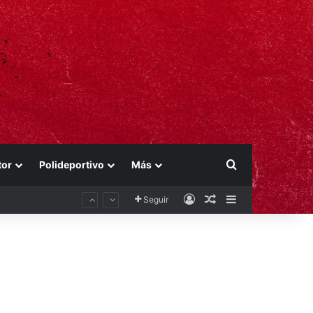
Buscar por
tor
Polideportivo
Más
Acceso
Publicación al aza
Barra lateral
Seguir