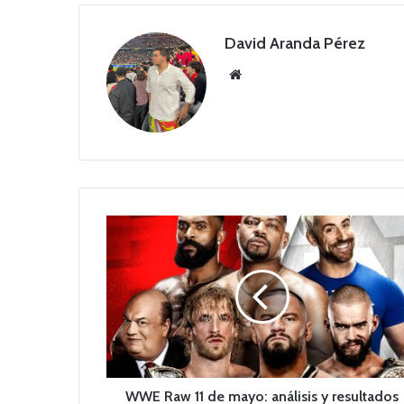
David Aranda Pérez
Siti
o
we
b
W
W
E
R
a
w
1
1
d
e
WWE Raw 11 de mayo: análisis y resultados