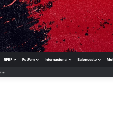
RFEF
FutFem
Internacional
Baloncesto
Mo
ezabala