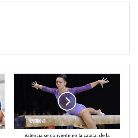
V
a
l
è
n
c
i
a
s
e
València se convierte en la capital de la