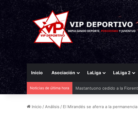
Inicio
Asociación
LaLiga
LaLiga 2
Noticias de última hora
El Racing mueve ficha por Agirr
Inicio
/
Análisis
/
El Mirandés se aferra a la permanencia