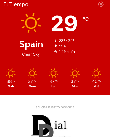
El Tiempo
29
℃
Spain
38º - 29º
25%
1.29 km/h
Clear Sky
38
37
37
37
40
℃
℃
℃
℃
℃
Sáb
Dom
Lun
Mar
Mié
Escucha nuestro podcast