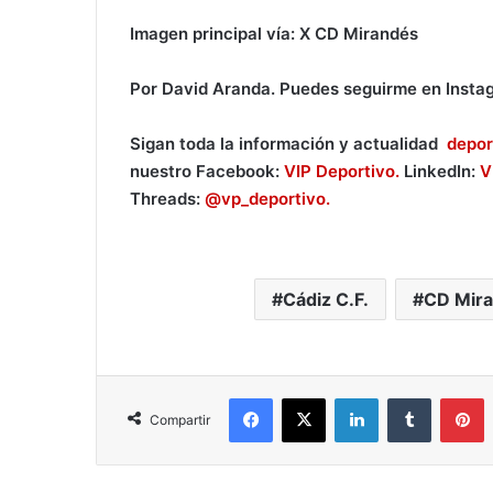
Imagen principal vía: X CD Mirandés
Por David Aranda. Puedes seguirme en Insta
Sigan toda la información y actualidad
depor
nuestro Facebook:
VIP Deportivo.
LinkedIn:
V
Threads:
@vp_deportivo.
Cádiz C.F.
CD Mir
Facebook
X
LinkedIn
Tumblr
Pinterest
Compartir