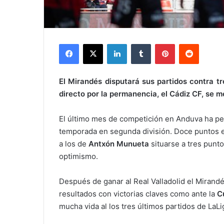
Facebook
X
LinkedIn
Tumblr
Pinterest
Reddit
El Mirandés disputará sus partidos contra tr
directo por la permanencia, el Cádiz CF, se m
El último mes de competición en Anduva ha per
temporada en segunda división. Doce puntos e
a los de
Antxón Munueta
situarse a tres punt
optimismo.
Después de ganar al Real Valladolid el Mirand
resultados con victorias claves como ante la
Cu
mucha vida al los tres últimos partidos de LaL