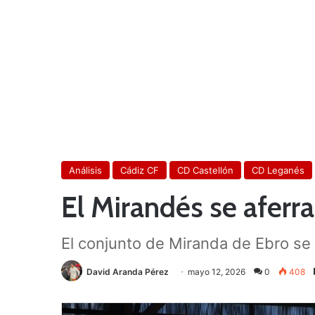
Análisis
Cádiz CF
CD Castellón
CD Leganés
El Mirandés se aferr
El conjunto de Miranda de Ebro se 
David Aranda Pérez
mayo 12, 2026
0
408