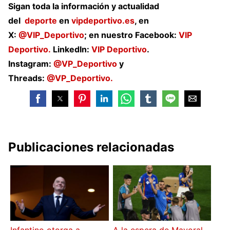
Sigan toda la información y actualidad
del
deporte
en
vipdeportivo.es
, en
X:
@VIP_Deportivo
; en nuestro Facebook:
VIP
Deportivo.
LinkedIn:
VIP Deportivo
.
Instagram:
@VP_Deportivo
y
Threads:
@VP_Deportivo.
Publicaciones relacionadas
Infantino otorga a
A la espera de Mayoral