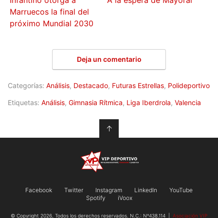
Marruecos la final del
próximo Mundial 2030
Deja un comentario
Categorías:
Análisis
,
Destacado
,
Futuras Estrellas
,
Polideportivo
Etiquetas:
Análisis
,
Gimnasia Rítmica
,
Liga Iberdrola
,
Valencia
↑
Facebook
Twitter
Instagram
LinkedIn
YouTube
Spotify
iVoox
© Copyright 2026, Todos los derechos reservados. N.C.: Nº438.114 |
Asociación VIP