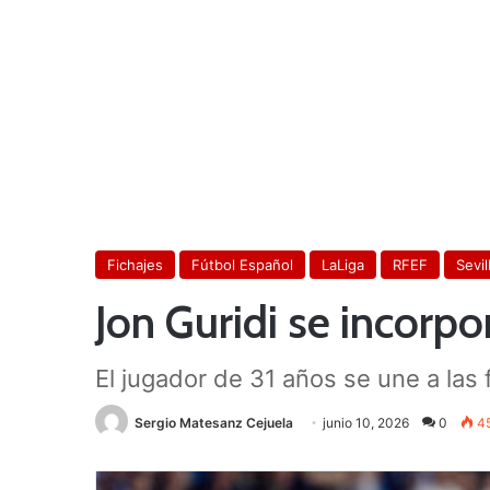
Fichajes
Fútbol Español
LaLiga
RFEF
Sevil
Jon Guridi se incorpor
El jugador de 31 años se une a las fi
Sergio Matesanz Cejuela
junio 10, 2026
0
4