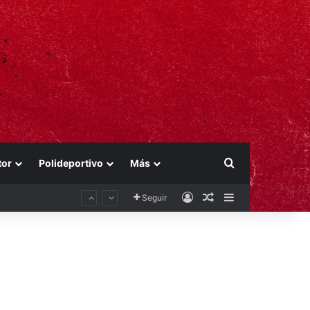
Buscar por
tor
Polideportivo
Más
Acceso
Publicación al aza
Barra lateral
Seguir