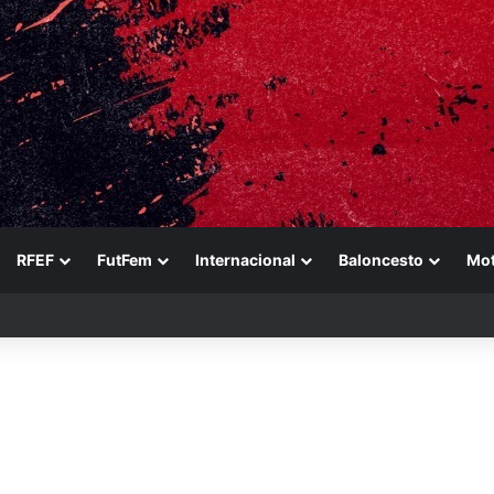
RFEF
FutFem
Internacional
Baloncesto
Mo
n a Ducati en un sábado perfecto para Jorge Martín