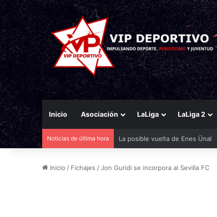
Inicio
Asociación
LaLiga
LaLiga 2
Noticias de última hora
Bandazo de Aprilia y de Michelí
Inicio
/
Fichajes
/
Jon Guridi se incorpora al Sevilla FC