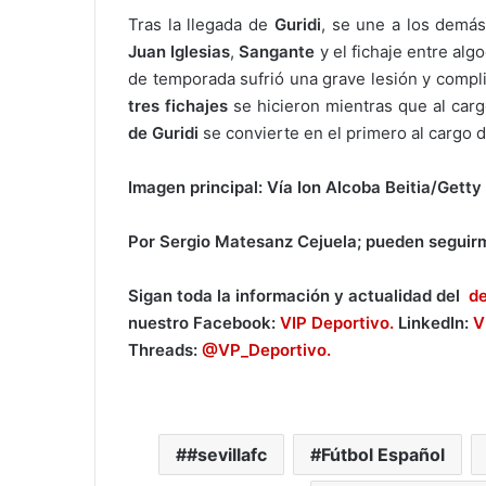
Tras la llegada de
Guridi
, se une a los demás
Juan Iglesias
,
Sangante
y el fichaje entre al
de temporada sufrió una grave lesión y compli
tres fichajes
se hicieron mientras que al car
de Guridi
se convierte en el primero al cargo 
Imagen principal: Vía Ion Alcoba Beitia/Gett
Por Sergio Matesanz Cejuela; pueden seguir
Sigan toda la información y actualidad del
d
nuestro Facebook:
VIP Deportivo.
LinkedIn:
V
Threads:
@VP_Deportivo.
#sevillafc
Fútbol Español