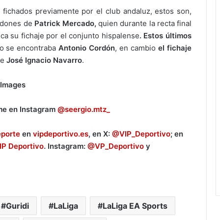
 fichados previamente por el club andaluz, estos son,
godones de
Patrick Mercado,
quien durante la recta final
ca su fichaje por el conjunto hispalense
. Estos últimos
go se encontraba
Antonio Cordón
, en cambio
el fichaje
de
José Ignacio Navarro
.
y Images
me en Instagram
@seergio.mtz_
eporte
en
vipdeportivo.es
, en X:
@VIP_Deportivo
; en
IP Deportivo
. Instagram:
@VP_Deportivo
y
Guridi
LaLiga
LaLiga EA Sports