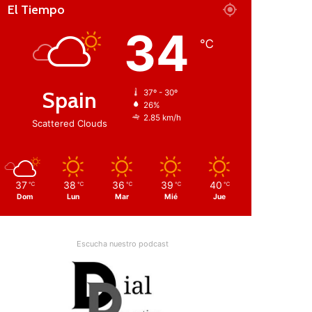
El Tiempo
34
℃
Spain
37º - 30º
26%
2.85 km/h
Scattered Clouds
37
38
36
39
40
℃
℃
℃
℃
℃
Dom
Lun
Mar
Mié
Jue
Escucha nuestro podcast