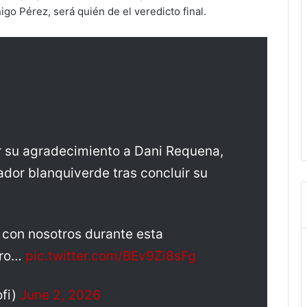
ñigo Pérez, será quién de el veredicto final.
 su agradecimiento a Dani Requena,
ador blanquiverde tras concluir su
r con nosotros durante esta
tro…
pic.twitter.com/BEv9Zi8sFg
fi)
June 2, 2026