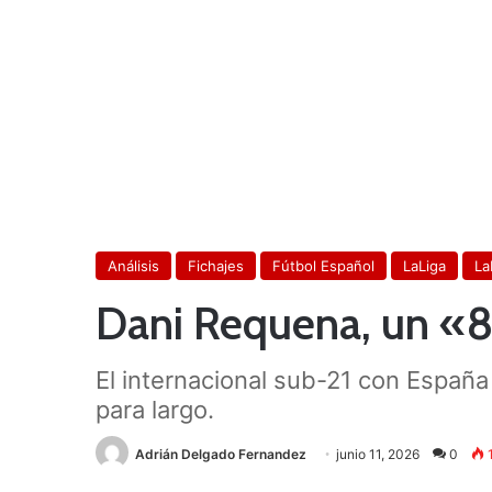
Análisis
Fichajes
Fútbol Español
LaLiga
La
Dani Requena, un «8»
El internacional sub-21 con España
para largo.
Adrián Delgado Fernandez
junio 11, 2026
0
1