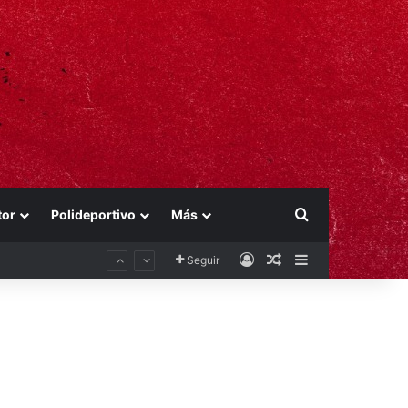
Buscar por
tor
Polideportivo
Más
Acceso
Publicación al aza
Barra lateral
Seguir