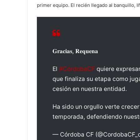
primer equipo. El recién llegado al banquillo, I
𝐆𝐫𝐚𝐜𝐢𝐚𝐬, 𝐑𝐞𝐪𝐮𝐞𝐧𝐚
El
#CórdobaCF
quiere expresar
que finaliza su etapa como jug
cesión en nuestra entidad.
Ha sido un orgullo verte crece
temporada, defendiendo nues
— Córdoba CF (@CordobaCF_o