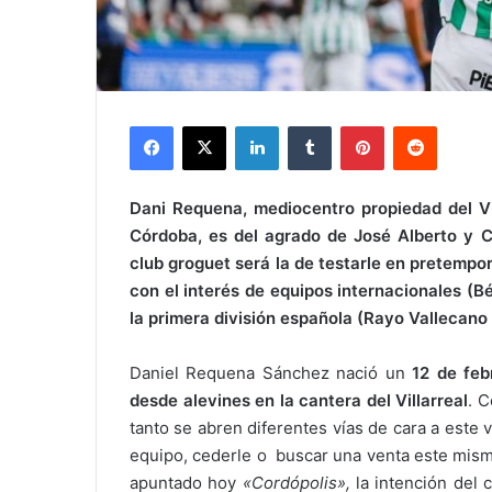
Facebook
X
LinkedIn
Tumblr
Pinterest
Reddit
Dani Requena, mediocentro propiedad del Vi
Córdoba, es del agrado de José Alberto y C
club groguet será la de testarle en pretempo
con el interés de equipos internacionales (B
la primera división española (Rayo Vallecano 
Daniel Requena Sánchez nació un
12 de feb
desde alevines en la cantera del Villarreal
. C
tanto se abren diferentes vías de cara a este
equipo, cederle o buscar una venta este mismo
apuntado hoy
«Cordópolis»,
la intención del