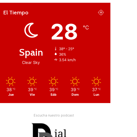
El Tiempo
28
℃
Spain
38º - 25º
36%
3.54 km/h
Clear Sky
38
39
39
39
37
℃
℃
℃
℃
℃
Jue
Vie
Sáb
Dom
Lun
Escucha nuestro podcast