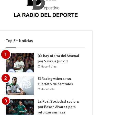
Top 5 – Noticias
¡Ya hay oferta del Arsenal
por Vinicius Junior!
Hace 4 días
El Racing «cierra» su
cuarteto de centrales
Hace 1 día
La Real Sociedad acelera
por Edson Álvarez para
reforzar sus filas