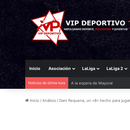
Inicio
Asociación
LaLiga
LaLiga 2
Noticias de última hora
Saba Sazonov: «Jugar en la Con
Inicio
/
Análisis
/
Dani Requena, un «8» hecho para jugar