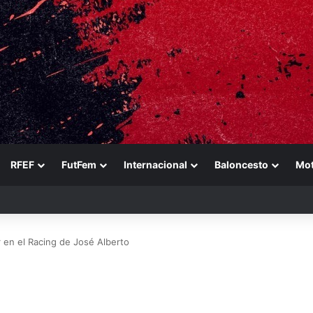
RFEF
FutFem
Internacional
Baloncesto
Mo
ference es muy importante para el equipo»
 en el Racing de José Alberto