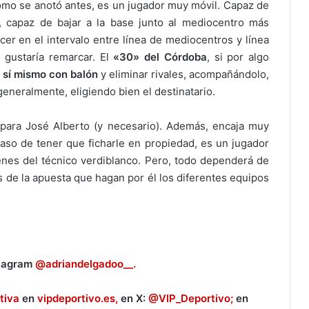
cómo se anotó antes, es un jugador muy móvil. Capaz de
, capaz de bajar a la base junto al mediocentro más
cer en el intervalo entre línea de mediocentros y línea
 gustaría remarcar. El
«30» del Córdoba
, si por algo
 sí mismo con balón
y eliminar rivales, acompañándolo,
generalmente, eligiendo bien el destinatario.
 para José Alberto (y necesario). Además, encaja muy
caso de tener que ficharle en propiedad, es un jugador
nes del técnico verdiblanco. Pero, todo dependerá de
ás de la apuesta que hagan por él los diferentes equipos
stagram
@adriandelgadoo__.
tiva
en
vipdeportivo.es,
en X:
@VIP_Deportivo;
en