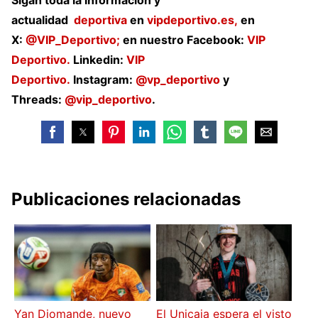
actualidad
deportiva
en
vipdeportivo.es,
en
X:
@VIP_Deportivo;
en nuestro Facebook:
VIP
Deportivo.
Linkedin:
VIP
Deportivo.
Instagram:
@vp_deportivo
y
Threads:
@vip_deportivo
.
Publicaciones relacionadas
Yan Diomande, nuevo
El Unicaja espera el visto