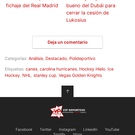
fichaje del Real Madrid
bueno del Dubái para
cerrar la cesión de
Lukosius
Deja un comentario
Categorías:
Análisis
,
Destacado
,
Polideportivo
Etiquetas:
canes
,
carolina hurricanes
,
Hockey Hielo
,
Ice
Hockey
,
NHL
,
stanley cup
,
Vegas Golden Knights
↑
Facebook
Twitter
Instagram
LinkedIn
YouTube
Spotify
iVoox