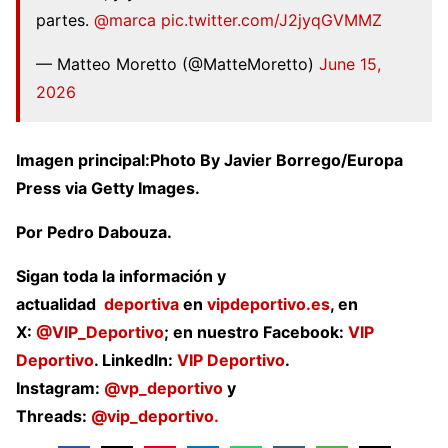
partes.
@marca
pic.twitter.com/J2jyqGVMMZ
— Matteo Moretto (@MatteMoretto)
June 15,
2026
Imagen principal:Photo By Javier Borrego/Europa
Press via Getty Images.
Por Pedro Dabouza.
Sigan toda la información y
actualidad
deportiva
en
vipdeportivo.es
, en
X:
@VIP_Deportivo
; en nuestro Facebook:
VIP
Deportivo
. LinkedIn:
VIP Deportivo
.
Instagram:
@vp_deportivo
y
Threads:
@vip_deportivo.