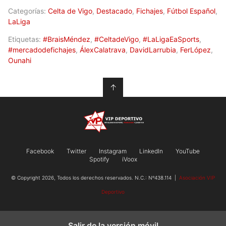
Categorías:
Celta de Vigo
,
Destacado
,
Fichajes
,
Fútbol Español
,
LaLiga
Etiquetas:
#BraisMéndez
,
#CeltadeVigo
,
#LaLigaEaSports
,
#mercadodefichajes
,
ÁlexCalatrava
,
DavidLarrubia
,
FerLópez
,
Ounahi
↑
Facebook
Twitter
Instagram
LinkedIn
YouTube
Spotify
iVoox
© Copyright 2026, Todos los derechos reservados. N.C.: Nº438.114 |
Asociación VIP
Deportivo
Salir de la versión móvil