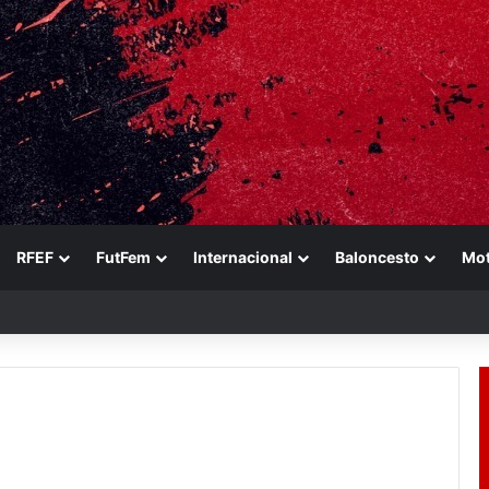
RFEF
FutFem
Internacional
Baloncesto
Mo
n a Ducati en un sábado perfecto para Jorge Martín