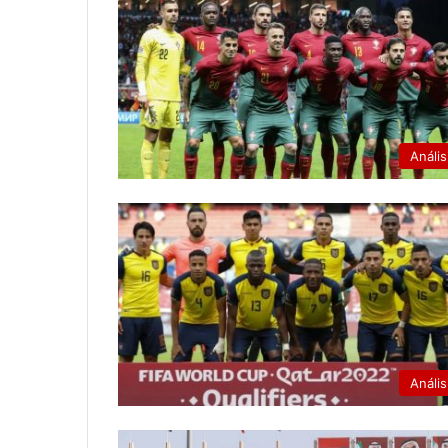
Anális
Anális