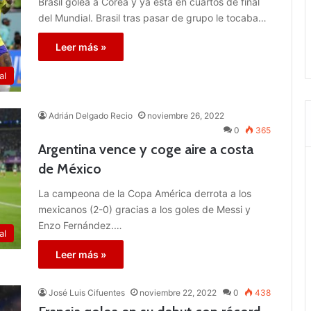
Brasil golea a Corea y ya está en cuartos de final
del Mundial. Brasil tras pasar de grupo le tocaba…
Leer más »
al
Adrián Delgado Recio
noviembre 26, 2022
0
365
Argentina vence y coge aire a costa
de México
La campeona de la Copa América derrota a los
mexicanos (2-0) gracias a los goles de Messi y
Enzo Fernández.…
al
Leer más »
José Luis Cifuentes
noviembre 22, 2022
0
438