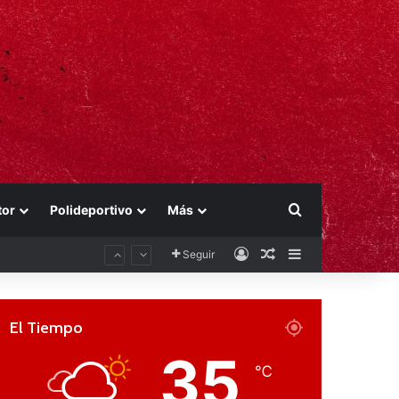
Buscar por
tor
Polideportivo
Más
Acceso
Publicación al aza
Barra lateral
Seguir
El Tiempo
35
℃