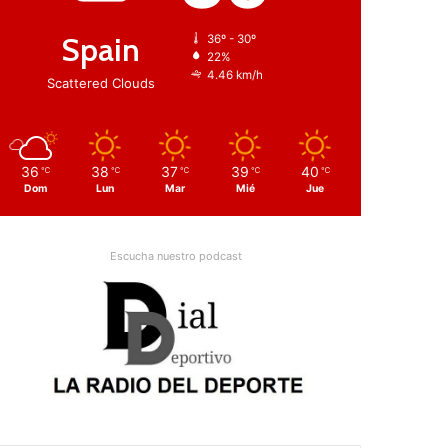
Spain
36º - 30º
22%
4.46 km/h
Scattered Clouds
36
38
37
39
40
℃
℃
℃
℃
℃
Dom
Lun
Mar
Mié
Jue
Escucha nuestro podcast