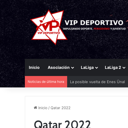
Inicio
Asociación
LaLiga
LaLiga 2
Noticias de última hora
Bandazo de Aprilia y de Michelí
Inicio
/
Qatar 2022
Qatar 2022