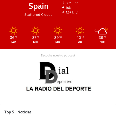
Spain
36º - 31º
16%
1.57 km/h
Scattered Clouds
36
37
39
40
39
℃
℃
℃
℃
℃
Lun
Mar
Mié
Jue
Vie
Escucha nuestro podcast
Top 5 – Noticias