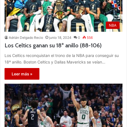
NBA
Adrián Delgado Recio
junio 18, 2024
0
556
Los Celtics ganan su 18º anillo (88-106)
Los Celtics reconquistan el trono de la NBA para conseguir su
18º anillo. Boston Celtics y Dallas Mavericks se veían…
Leer más »