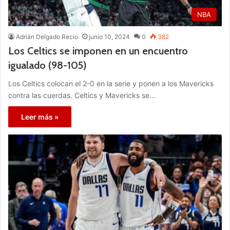
NBA
Adrián Delgado Recio
junio 10, 2024
0
382
Los Celtics se imponen en un encuentro
igualado (98-105)
Los Celtics colocan el 2-0 en la serie y ponen a los Mavericks
contra las cuerdas. Celtics y Mavericks se…
Leer más »