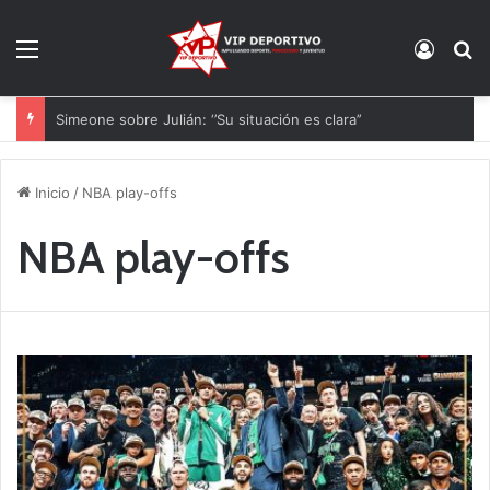
Menú
Acces
B
El Atlético de Madrid se suma a la puja por Jorge Salinas
Inicio
/
NBA play-offs
NBA play-offs