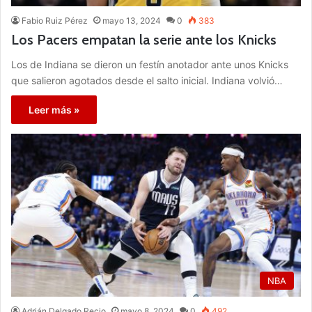
Fabio Ruiz Pérez
mayo 13, 2024
0
383
Los Pacers empatan la serie ante los Knicks
Los de Indiana se dieron un festín anotador ante unos Knicks
que salieron agotados desde el salto inicial. Indiana volvió…
Leer más »
NBA
Adrián Delgado Recio
mayo 8, 2024
0
492