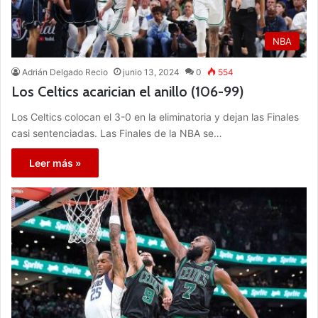
NBA
Adrián Delgado Recio
junio 13, 2024
0
554
Los Celtics acarician el anillo (106-99)
Los Celtics colocan el 3-0 en la eliminatoria y dejan las Finales
casi sentenciadas. Las Finales de la NBA se…
Leer más »