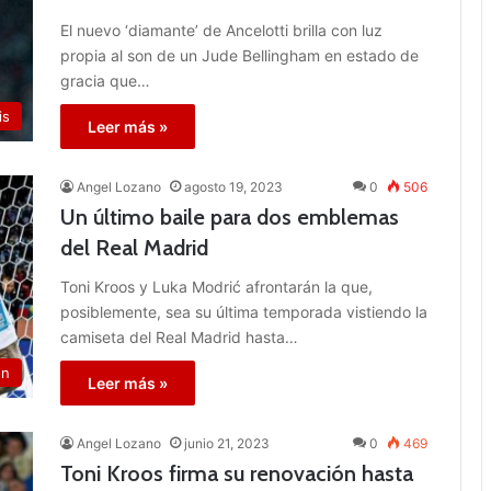
El nuevo ‘diamante’ de Ancelotti brilla con luz
propia al son de un Jude Bellingham en estado de
gracia que…
is
Leer más »
Angel Lozano
agosto 19, 2023
0
506
Un último baile para dos emblemas
del Real Madrid
Toni Kroos y Luka Modrić afrontarán la que,
posiblemente, sea su última temporada vistiendo la
camiseta del Real Madrid hasta…
ón
Leer más »
Angel Lozano
junio 21, 2023
0
469
Toni Kroos firma su renovación hasta