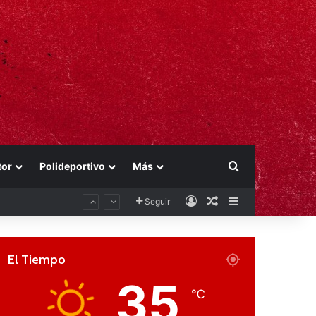
Buscar por
tor
Polideportivo
Más
Acceso
Publicación al aza
Barra lateral
Seguir
El Tiempo
35
℃