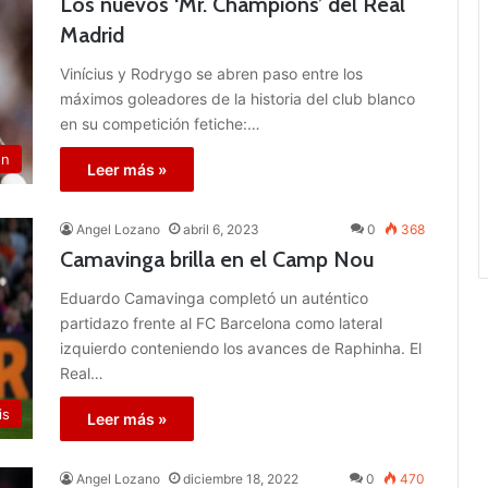
Los nuevos ‘Mr. Champions’ del Real
Madrid
Vinícius y Rodrygo se abren paso entre los
máximos goleadores de la historia del club blanco
en su competición fetiche:…
ón
Leer más »
Angel Lozano
abril 6, 2023
0
368
Camavinga brilla en el Camp Nou
Eduardo Camavinga completó un auténtico
partidazo frente al FC Barcelona como lateral
izquierdo conteniendo los avances de Raphinha. El
Real…
is
Leer más »
Angel Lozano
diciembre 18, 2022
0
470