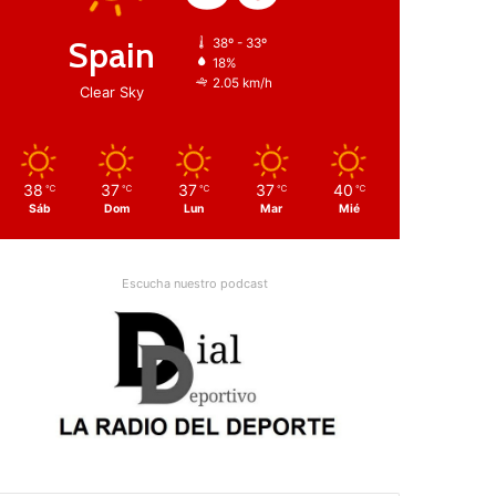
Spain
38º - 33º
18%
2.05 km/h
Clear Sky
38
37
37
37
40
℃
℃
℃
℃
℃
Sáb
Dom
Lun
Mar
Mié
Escucha nuestro podcast