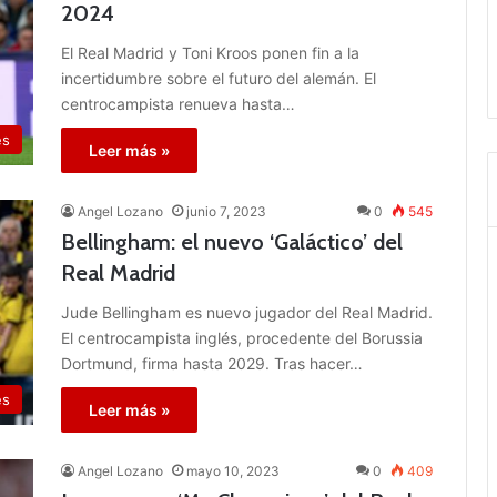
2024
El Real Madrid y Toni Kroos ponen fin a la
incertidumbre sobre el futuro del alemán. El
centrocampista renueva hasta…
es
Leer más »
Angel Lozano
junio 7, 2023
0
545
Bellingham: el nuevo ‘Galáctico’ del
Real Madrid
Jude Bellingham es nuevo jugador del Real Madrid.
El centrocampista inglés, procedente del Borussia
Dortmund, firma hasta 2029. Tras hacer…
es
Leer más »
Angel Lozano
mayo 10, 2023
0
409