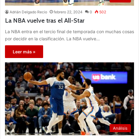
Adrián Delgado Recio
febrero 22, 2024
0
502
La NBA vuelve tras el All-Star
La NBA entra en el tercio final de temporada con muchas cosas
por decidir en la clasificación. La NBA vuelve…
Leer más »
Análisis