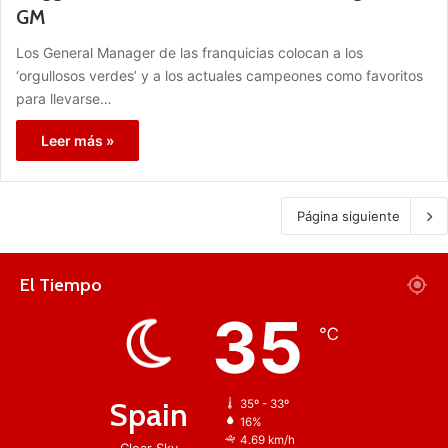
GM
Los General Manager de las franquicias colocan a los
‘orgullosos verdes’ y a los actuales campeones como favoritos
para llevarse…
Leer más »
Página siguiente
El Tiempo
35
℃
Spain
35º - 33º
16%
4.69 km/h
Clear Sky