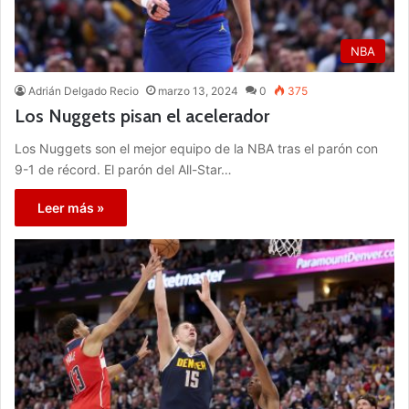
NBA
Adrián Delgado Recio
marzo 13, 2024
0
375
Los Nuggets pisan el acelerador
Los Nuggets son el mejor equipo de la NBA tras el parón con
9-1 de récord. El parón del All-Star…
Leer más »