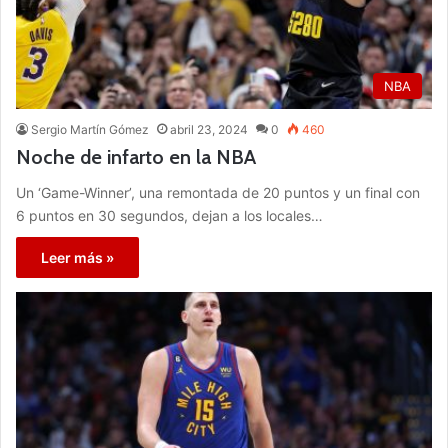
NBA
Sergio Martín Gómez
abril 23, 2024
0
460
Noche de infarto en la NBA
Un ‘Game-Winner’, una remontada de 20 puntos y un final con
6 puntos en 30 segundos, dejan a los locales…
Leer más »