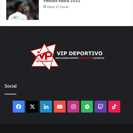
Vinicius hasta 2032
Hace 21 horas
Social
Facebook
X
LinkedIn
YouTube
Instagram
Spotify
Twitch
TikTo