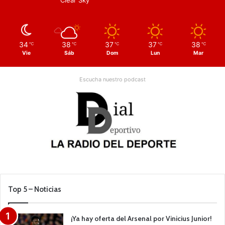
34
38
37
37
38
℃
℃
℃
℃
℃
Vie
Sáb
Dom
Lun
Mar
Escucha nuestro podcast
Top 5 – Noticias
¡Ya hay oferta del Arsenal por Vinicius Junior!