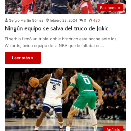
Baloncesto
Sergio Martín Gómez
febrero 23, 2024
0
430
Ningún equipo se salva del truco de Jokic
El serbio firmó un triple-doble histórico esta noche ante los
Wizards, único equipo de la NBA que le faltaba en…
Leer más »
Análisis