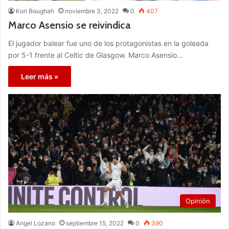
Kori Boughah
noviembre 3, 2022
0
407
Marco Asensio se reivindica
El jugador balear fue uno de los protagonistas en la goleada
por 5-1 frente al Celtic de Glasgow. Marco Asensio…
Leer más »
Opinión
Angel Lozano
septiembre 15, 2022
0
390