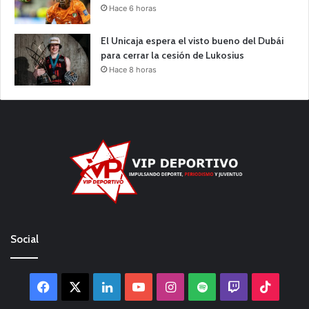
Hace 6 horas
El Unicaja espera el visto bueno del Dubái
para cerrar la cesión de Lukosius
Hace 8 horas
Social
Facebook
X
LinkedIn
YouTube
Instagram
Spotify
Twitch
TikTo