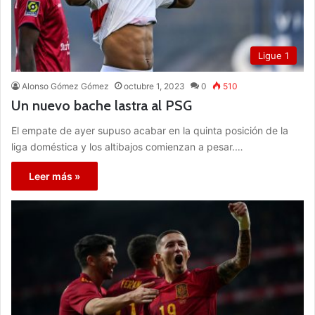
Ligue 1
Alonso Gómez Gómez
octubre 1, 2023
0
510
Un nuevo bache lastra al PSG
El empate de ayer supuso acabar en la quinta posición de la
liga doméstica y los altibajos comienzan a pesar.…
Leer más »