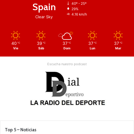
Spain
40º - 25º
29%
4.16 km/h
Clear Sky
40
39
37
37
37
℃
℃
℃
℃
℃
Vie
Sáb
Dom
Lun
Mar
Escucha nuestro podcast
Top 5 – Noticias