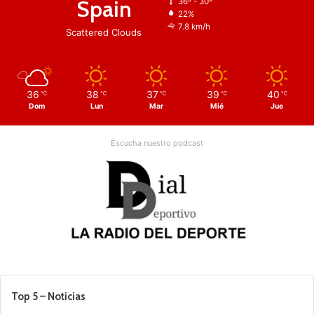
Spain
36º - 30º
22%
7.8 km/h
Scattered Clouds
36
38
37
39
40
℃
℃
℃
℃
℃
Dom
Lun
Mar
Mié
Jue
Escucha nuestro podcast
Top 5 – Noticias