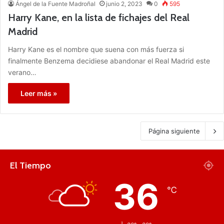
Ángel de la Fuente Madroñal
junio 2, 2023
0
595
Harry Kane, en la lista de fichajes del Real
Madrid
Harry Kane es el nombre que suena con más fuerza si
finalmente Benzema decidiese abandonar el Real Madrid este
verano…
Leer más »
Página siguiente
El Tiempo
36
℃