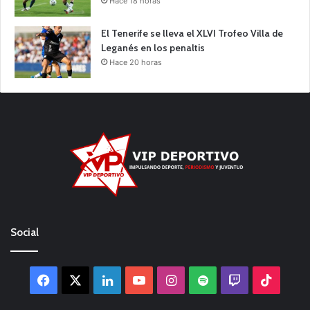
Hace 18 horas
El Tenerife se lleva el XLVI Trofeo Villa de
Leganés en los penaltis
Hace 20 horas
Social
Facebook
X
LinkedIn
YouTube
Instagram
Spotify
Twitch
TikTo