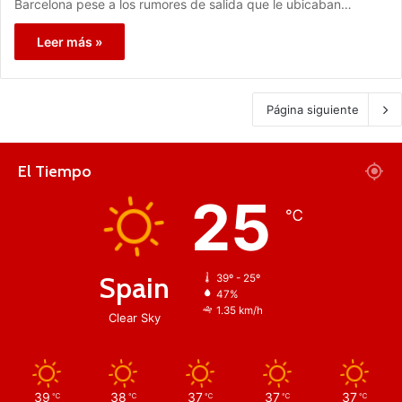
Barcelona pese a los rumores de salida que le ubicaban…
Leer más »
Página siguiente
El Tiempo
25
℃
Spain
39º - 25º
47%
1.35 km/h
Clear Sky
39
38
37
37
37
℃
℃
℃
℃
℃