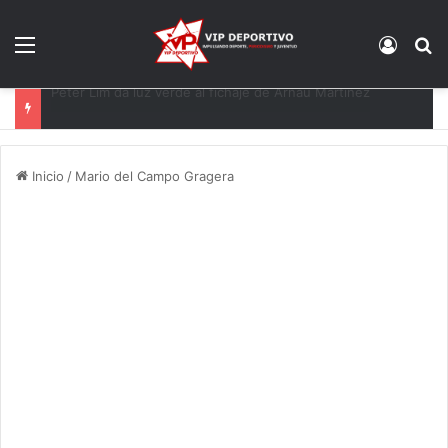
Menú
Acces
B
El Eldense mira a las canteras para reforzarse
Inicio
/
Mario del Campo Gragera