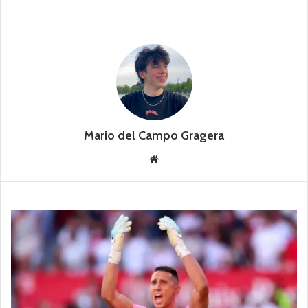
Mario del Campo Gragera
Siti
o
we
b