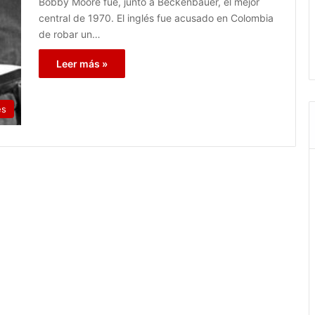
Bobby Moore fue, junto a Beckenbauer, el mejor
central de 1970. El inglés fue acusado en Colombia
de robar un…
Leer más »
es