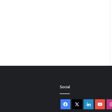
Social
Facebook
X
LinkedIn
You