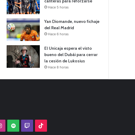
canteras para reforzarse
Hace 5 horas
Yan Diomande, nuevo fichaje
del Real Madrid
Hace 6 horas
El Unicaja espera el visto
bueno del Dubái para cerrar
la cesión de Lukosius
Hace 8 horas
Tube
Instagram
Spotify
Twitch
TikTok