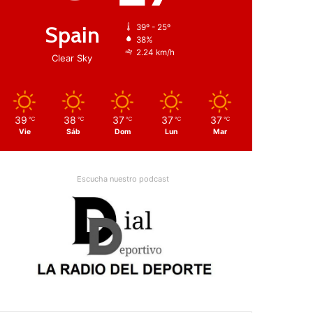
Spain
39º - 25º
38%
2.24 km/h
Clear Sky
39
38
37
37
37
℃
℃
℃
℃
℃
Vie
Sáb
Dom
Lun
Mar
Escucha nuestro podcast