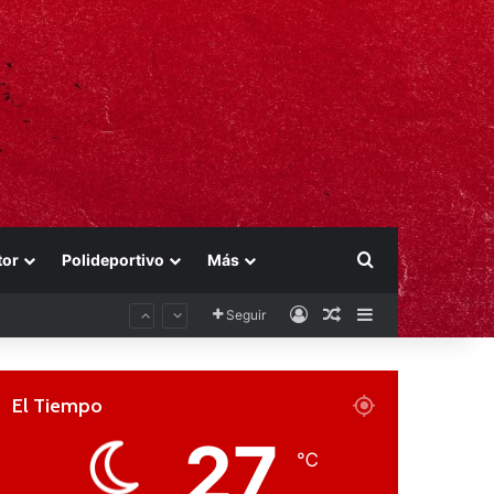
Buscar por
tor
Polideportivo
Más
Acceso
Publicación al aza
Barra lateral
Seguir
El Tiempo
27
℃