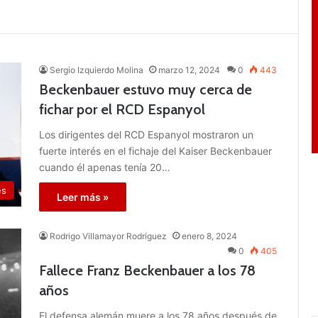
Sergio Izquierdo Molina
marzo 12, 2024
0
443
Beckenbauer estuvo muy cerca de
fichar por el RCD Espanyol
Los dirigentes del RCD Espanyol mostraron un
fuerte interés en el fichaje del Kaiser Beckenbauer
cuando él apenas tenía 20…
es
Leer más »
Rodrigo Villamayor Rodríguez
enero 8, 2024
0
405
Fallece Franz Beckenbauer a los 78
años
El defensa alemán muere a los 78 años después de