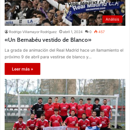
Análisis
Rodrigo Villamayor Rodríguez
abril 1, 2024
0
457
«Un Bernabéu vestido de Blanco»
La grada de animación del Real Madrid hace un llamamiento el
próximo 9 de abril para vestirse de blanco y…
Leer más »