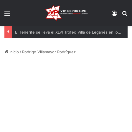
Menú
Acces
B
WWE SmackDown 7 de julio: análisis y resultados
Inicio
/
Rodrigo Villamayor Rodríguez