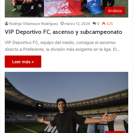
Análisis
Rodrigo Villamayor Rodríguez
marzo 12, 2024
0
425
VIP Deportivo FC, ascenso y subcampeonato
VIP Deportivo FC, equipo del medio, consigue el ascenso
directo a Preferente, la división más exigente en la liga. El…
Leer más »