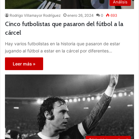
Análisis
Rodrigo Villamayor Rodríguez
enero 26, 2024
0
693
Cinco futbolistas que pasaron del fútbol a la
cárcel
Hay varios futbolistas en la historia que pasaron de estar
jugando al fútbol a estar en la cárcel por diferentes…
Leer más »