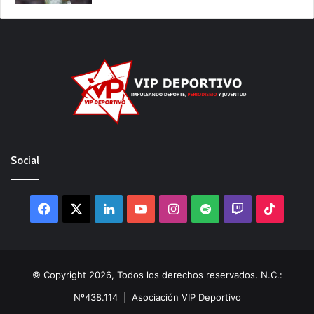
Social
Facebook
X
LinkedIn
YouTube
Instagram
Spotify
Twitch
TikTo
© Copyright 2026, Todos los derechos reservados. N.C.:
Nº438.114 |
Asociación VIP Deportivo