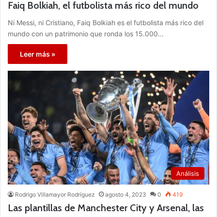
Faiq Bolkiah, el futbolista más rico del mundo
Ni Messi, ni Cristiano, Faiq Bolkiah es el futbolista más rico del
mundo con un patrimonio que ronda los 15.000…
Leer más »
Análisis
Rodrigo Villamayor Rodríguez
agosto 4, 2023
0
419
Las plantillas de Manchester City y Arsenal, las