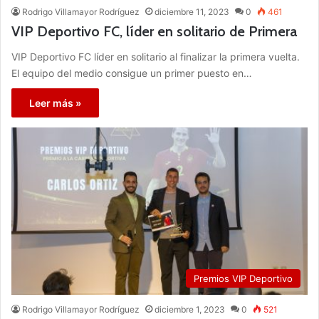
Rodrigo Villamayor Rodríguez
diciembre 11, 2023
0
461
VIP Deportivo FC, líder en solitario de Primera
VIP Deportivo FC líder en solitario al finalizar la primera vuelta.
El equipo del medio consigue un primer puesto en…
Leer más »
Premios VIP Deportivo
Rodrigo Villamayor Rodríguez
diciembre 1, 2023
0
521