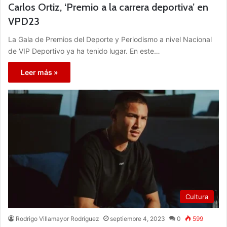
Carlos Ortiz, ‘Premio a la carrera deportiva’ en
VPD23
La Gala de Premios del Deporte y Periodismo a nivel Nacional
de VIP Deportivo ya ha tenido lugar. En este…
Leer más »
Cultura
Rodrigo Villamayor Rodríguez
septiembre 4, 2023
0
599