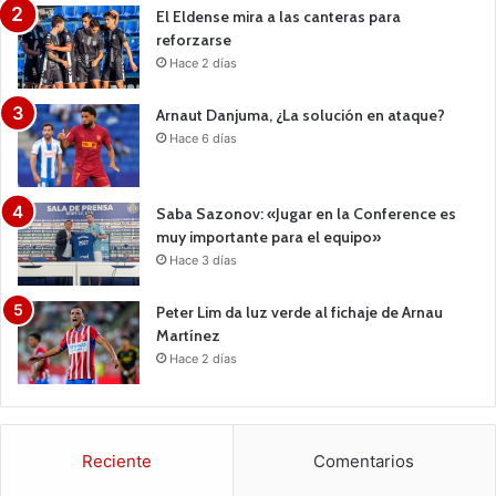
El Eldense mira a las canteras para
reforzarse
Hace 2 días
Arnaut Danjuma, ¿La solución en ataque?
Hace 6 días
Saba Sazonov: «Jugar en la Conference es
muy importante para el equipo»
Hace 3 días
Peter Lim da luz verde al fichaje de Arnau
Martínez
Hace 2 días
Reciente
Comentarios