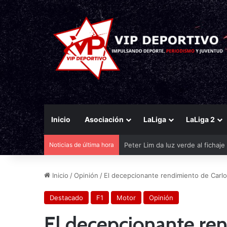
Inicio
Asociación
LaLiga
LaLiga 2
Noticias de última hora
El Eldense mira a las canteras p
Inicio
/
Opinión
/
El decepcionante rendimiento de Carlo
Destacado
F1
Motor
Opinión
El decepcionante ren