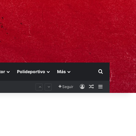
Buscar por
tor
Polideportivo
Más
Acceso
Publicación al aza
Barra lateral
Seguir