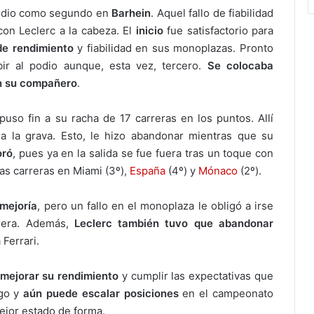
podio como segundo en
Barhein
. Aquel fallo de fiabilidad
on Leclerc a la cabeza. El
inicio
fue satisfactorio para
de rendimiento
y fiabilidad en sus monoplazas. Pronto
bir al podio aunque, esta vez, tercero.
Se colocaba
on su compañero
.
puso fin a su racha de 17 carreras en los puntos. Allí
 a la grava. Esto, le hizo abandonar mientras que su
oró
, pues ya en la salida se fue fuera tras un toque con
as carreras en Miami (3º),
España
(4º) y
Mónaco
(2º).
mejoría
, pero un fallo en el monoplaza le obligó a irse
rera. Además,
Leclerc también tuvo que abandonar
Ferrari.
mejorar su rendimiento
y cumplir las expectativas que
rgo y
aún puede escalar posiciones
en el campeonato
ejor estado de forma.