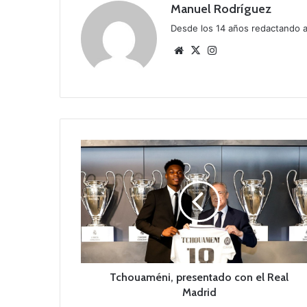
Manuel Rodríguez
Desde los 14 años redactando ar
Siti
X
Ins
o
tag
we
ra
b
m
T
c
h
o
u
a
m
é
n
i
Tchouaméni, presentado con el Real
,
Madrid
p