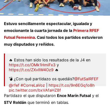
Estuvo sencillamente espectacular, igualada y
emocionante la cuarta jornada de la
Primera RFEF
Futsal Femenina
. Casi todos los partidos estuvieron
muy disputados y reñidos.
🔥 Estos han sido los resultados de la J4 en
https://t.co/OMk1HmiFx3
y
https://t.co/ZXvIlW4Oz9
🔥
💣 ¿Con qué partidazo os quedáis?
@FutSalRFEF
@rfef
#CorreLaVoz
|
https://t.co/9n6EGq1o8h
pic.twitter.com/bxVAfaHZ8f
Partidazo el que disputaron
Ence Marín Futsal
y el
— SinopsisVuvuzela (@live_vuvuzela)
October 3,
STV Roldán
que terminó en tablas.
2022