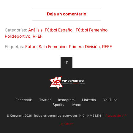
Deja un comentario
Categorías:
Análisis
,
Fútbol Español
,
Fútbol Femenino
,
Polideportivo
,
RFEF
Etiquetas:
Fútbol Sala Femenino
,
Primera División
,
RFEF
↑
Facebook
Twitter
Instagram
LinkedIn
YouTube
Spotify
iVoox
© Copyright 2026, Todos los derechos reservados. N.C.: Nº438.114 |
Asociación VIP
Deportivo