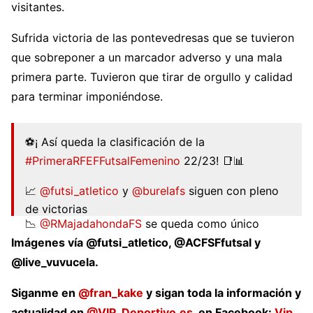
visitantes.
Sufrida victoria de las pontevedresas que se tuvieron
que sobreponer a un marcador adverso y una mala
primera parte. Tuvieron que tirar de orgullo y calidad
para terminar imponiéndose.
⚽¡ Así queda la clasificación de la
#PrimeraRFEFFutsalFemenino
22/23! 📑📊
📈
@futsi_atletico
y
@burelafs
siguen con pleno
de victorias
📉
@RMajadahondaFS
se queda como único
equipo sin puntuar
@FutSalRFEF
@rfef
Imágenes vía @futsi_atletico, @ACFSFfutsal y
#CorreLaVoz
|
https://t.co/9n6EGq1o8h
@live_vuvucela.
pic.twitter.com/iwPsdh24TY
Siganme en
@fran_kake
y sigan toda la información y
— SinopsisVuvuzela (@live_vuvuzela)
October 3,
2022
actualidad en
@VIP_Deportivo.es
, en Facebook:
Vip