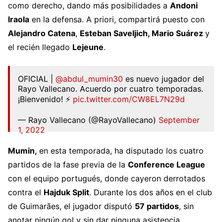
como derecho, dando más posibilidades a
Andoni
Iraola
en la defensa. A priori, compartirá puesto con
Alejandro Catena
,
Esteban Saveljich, Mario Suárez
y
el recién llegado
Lejeune
.
OFICIAL |
@abdul_mumin30
es nuevo jugador del
Rayo Vallecano. Acuerdo por cuatro temporadas.
¡Bienvenido! ⚡️
pic.twitter.com/CW8EL7N29d
— Rayo Vallecano (@RayoVallecano)
September
1, 2022
Mumin,
en esta temporada, ha disputado los cuatro
partidos de la fase previa de la
Conference League
con el equipo portugués, donde cayeron derrotados
contra el
Hajduk Split
. Durante los dos años en el club
de Guimarães, el jugador disputó
57 partidos
, sin
anotar ningún gol y sin dar ninguna asistencia.