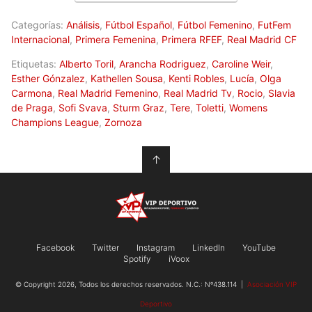
Categorías:
Análisis
,
Fútbol Español
,
Fútbol Femenino
,
FutFem
Internacional
,
Primera Femenina
,
Primera RFEF
,
Real Madrid CF
Etiquetas:
Alberto Toril
,
Arancha Rodriguez
,
Caroline Weir
,
Esther Gónzalez
,
Kathellen Sousa
,
Kenti Robles
,
Lucía
,
Olga
Carmona
,
Real Madrid Femenino
,
Real Madrid Tv
,
Rocio
,
Slavia
de Praga
,
Sofi Svava
,
Sturm Graz
,
Tere
,
Toletti
,
Womens
Champions League
,
Zornoza
↑
Facebook
Twitter
Instagram
LinkedIn
YouTube
Spotify
iVoox
© Copyright 2026, Todos los derechos reservados. N.C.: Nº438.114 |
Asociación VIP
Deportivo