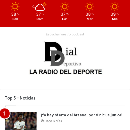
38
37
37
38
39
℃
℃
℃
℃
℃
Sáb
Dom
Lun
Mar
Mié
Escucha nuestro podcast
Top 5 – Noticias
¡Ya hay oferta del Arsenal por Vinicius Junior!
Hace 6 días