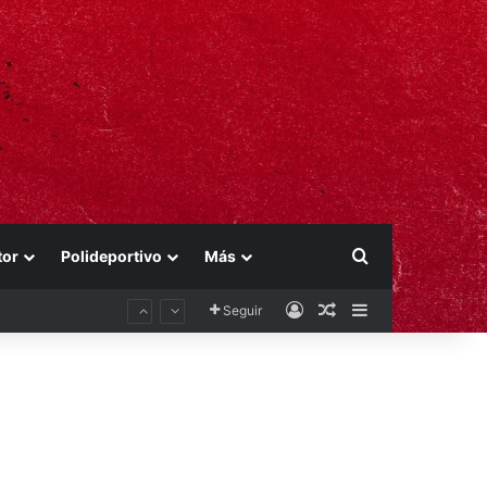
Buscar por
tor
Polideportivo
Más
Acceso
Publicación al aza
Barra lateral
Seguir