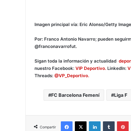
Imagen principal vía: Eric Alonso/Getty Imag
Por: Franco Antonio Navarro; pueden seguir
@franconavarrofut.
Sigan toda la información y actualidad
depor
nuestro Facebook:
VIP Deportivo.
LinkedIn:
V
Threads:
@VP_Deportivo.
FC Barcelona Femení
Liga F
Facebook
X
LinkedIn
Tumblr
Pinterest
Compartir