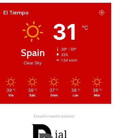
El Tiempo
31
℃
Spain
39º - 30º
33%
1.54 km/h
Clear Sky
39
38
37
38
38
℃
℃
℃
℃
℃
Vie
Sáb
Dom
Lun
Mar
Escucha nuestro podcast