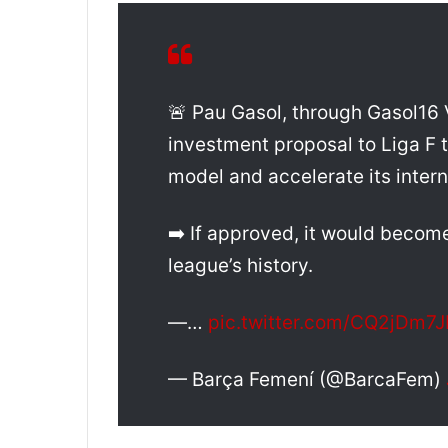
🚨 Pau Gasol, through Gasol16 
investment proposal to Liga F t
model and accelerate its intern
➡️ If approved, it would become
league’s history.
—…
pic.twitter.com/CQ2jDm7J
— Barça Femení (@BarcaFem)