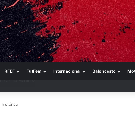
RFEF
FutFem
Internacional
Baloncesto
Mo
ara reforzarse
 histórica