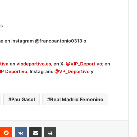
es
me en Instagram @francoantonio0313 o
tiva
en
vipdeportivo.es,
en X:
@VIP_Deportivo;
en
IP Deportivo.
Instagram:
@VP_Deportivo
y
Pau Gasol
Real Madrid Femenino
Reddit
VKontakte
Compartir por correo electrónico
Imprimir