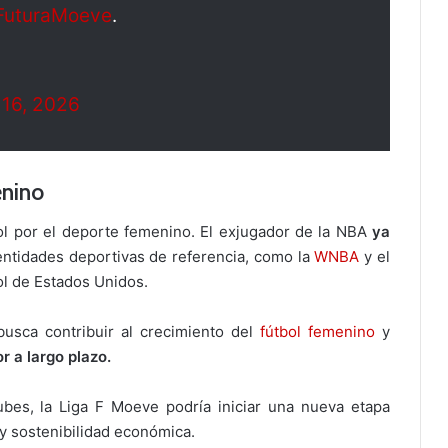
FuturaMoeve
.
 16, 2026
nino
ol por el deporte femenino. El exjugador de la NBA
ya
ntidades deportivas de referencia, como la
WNBA
y el
ol de Estados Unidos.
 busca contribuir al crecimiento del
fútbol femenino
y
r a largo plazo.
ubes, la Liga F Moeve podría iniciar una nueva etapa
 y sostenibilidad económica.