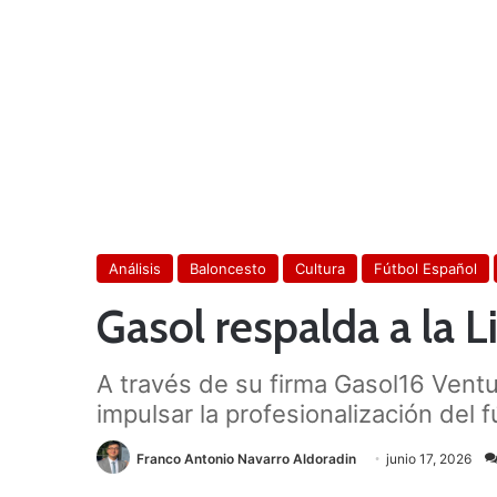
Análisis
Baloncesto
Cultura
Fútbol Español
Gasol respalda a la L
A través de su firma Gasol16 Ventur
impulsar la profesionalización del f
Franco Antonio Navarro Aldoradin
junio 17, 2026