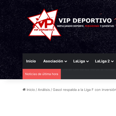
Inicio
Asociación
LaLiga
LaLiga 2
Noticias de última hora
El Eldense mira a las canteras p
Inicio
/
Análisis
/
Gasol respalda a la Liga F con inversión