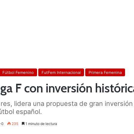
Fútbol Femenino
FutFem Internacional
Primera Femenina
iga F con inversión históric
es, lidera una propuesta de gran inversión e
útbol español.
0
235
1 minuto de lectura