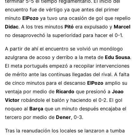
terminar 5-5 el tiempo reglamentario. El inicio del
encuentro fue de vértigo ya que antes del primer
minuto
ElPozo
ya tuvo una ocasión de gol que repelio
Didac
. A los tres minutos
Pitó
era expulsado y
Marcel
no desaprovechó la superioridad para hacer el 0-1.
A partir de ahí el encuentro se volvió un monólogo
azulgrana de acoso y derribo a la meta de
Edu Sousa
.
El meta portugués empezó a recopilar intervenciones
de mérito ante las continuas llegadas del rival. A falta
de cinco minutos para el descanso
ElPozo
amplio su
ventaja por medio de
Ricardo
que presionó a
Joao
Víctor
robándole el balón y haciendo el 0-2. El gol
noqueo al
Barça
que un minuto después encajaba el
tercero por medio de
Dener
, 0-3.
Tras la reanudación los locales se lanzaron a tumba