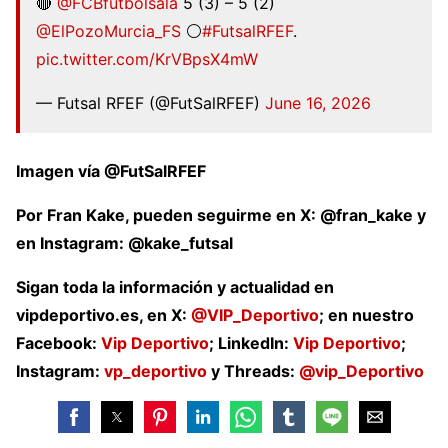
🔴
@FCBfutbolsala
5 (3) – 5 (2)
@ElPozoMurcia_FS
⚪
#FutsalRFEF
.
pic.twitter.com/KrVBpsX4mW
— Futsal RFEF (@FutSalRFEF)
June 16, 2026
Imagen vía @FutSalRFEF
Por Fran Kake, pueden seguirme en X: @fran_kake y
en Instagram: @kake_futsal
Sigan toda la información y actualidad en
vipdeportivo.es, en X:
@VIP_Deportivo
; en nuestro
Facebook:
Vip Deportivo
; LinkedIn:
Vip Deportivo
;
Instagram:
vp_deportivo
y Threads:
@vip_Deportivo