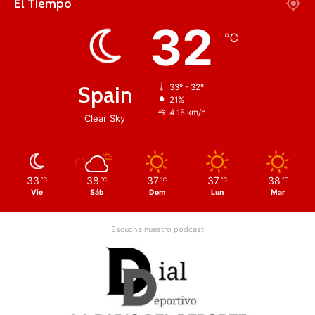
El Tiempo
32
℃
Spain
33º - 32º
21%
4.15 km/h
Clear Sky
33
38
37
37
38
℃
℃
℃
℃
℃
Vie
Sáb
Dom
Lun
Mar
Escucha nuestro podcast