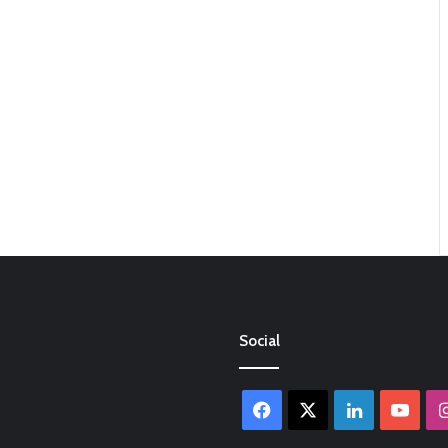
Social
Facebook
X
LinkedIn
You