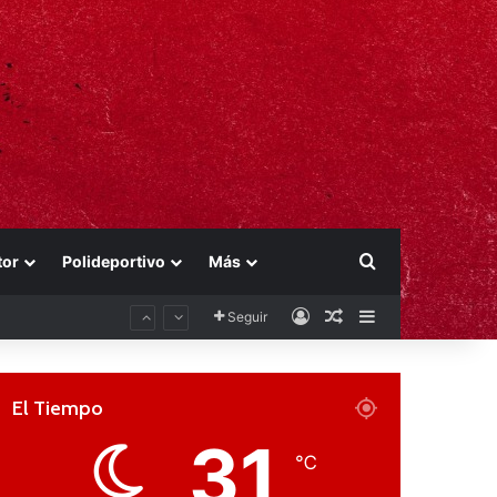
Buscar por
tor
Polideportivo
Más
Acceso
Publicación al aza
Barra lateral
Seguir
El Tiempo
31
℃