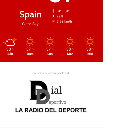
Spain
31º - 31º
22%
3.89 km/h
Clear Sky
38
37
37
38
38
℃
℃
℃
℃
℃
Sáb
Dom
Lun
Mar
Mié
Escucha nuestro podcast