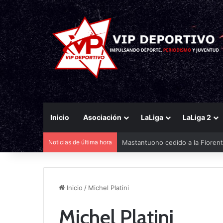
Inicio
Asociación
LaLiga
LaLiga 2
Mastantuono cedido a la Fiorent
Noticias de última hora
Inicio
/
Michel Platini
Michel Platini