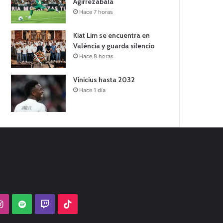
Agirrezabala
Hace 7 horas
Kiat Lim se encuentra en
València y guarda silencio
Hace 8 horas
Vinicius hasta 2032
Hace 1 día
Tube
Instagram
Spotify
Twitch
TikTok