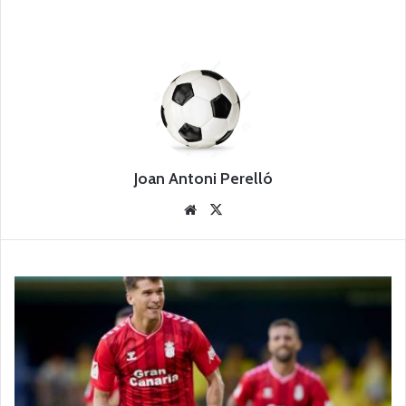
Joan Antoni Perelló
Siti
X
o
we
b