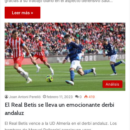
gracias a su trabajo diario en el aspecto defensivo Saúl…
Leer más »
Análisis
Joan Antoni Perelló
febrero 11, 2023
0
419
El Real Betis se lleva un emocionante derbi
andaluz
El Real Betis vence a la UD Almería en el derbi andaluz. Los
hombres de Manuel Pellegrini consiguen unos