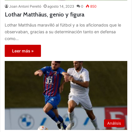
Joan Antoni Perelló
agosto 14, 2023
0
850
Lothar Matthäus, genio y figura
Lothar Matthäus maravilló al fútbol y a los aficionados que le
observaban, gracias a su determinación tanto en defensa
como…
Leer más »
Análisis