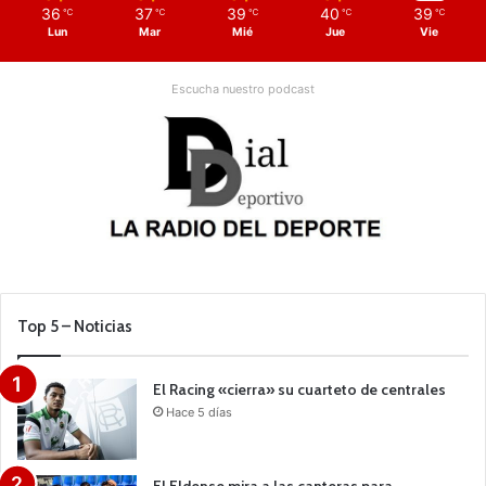
36
37
39
40
39
℃
℃
℃
℃
℃
Lun
Mar
Mié
Jue
Vie
Escucha nuestro podcast
Top 5 – Noticias
El Racing «cierra» su cuarteto de centrales
Hace 5 días