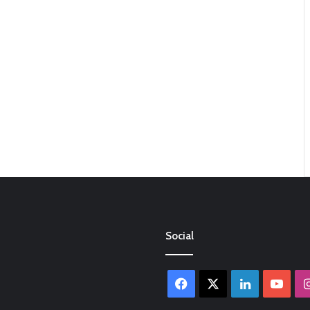
Social
Facebook
X
LinkedIn
You