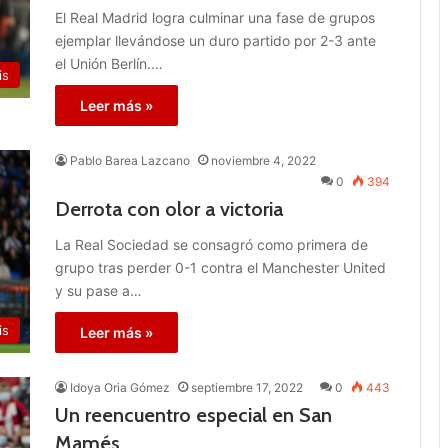
El Real Madrid logra culminar una fase de grupos
ejemplar llevándose un duro partido por 2-3 ante
el Unión Berlín.…
is
Leer más »
Pablo Barea Lazcano
noviembre 4, 2022
0
394
Derrota con olor a victoria
La Real Sociedad se consagró como primera de
grupo tras perder 0-1 contra el Manchester United
y su pase a…
is
Leer más »
Idoya Oria Gómez
septiembre 17, 2022
0
443
Un reencuentro especial en San
Mamés