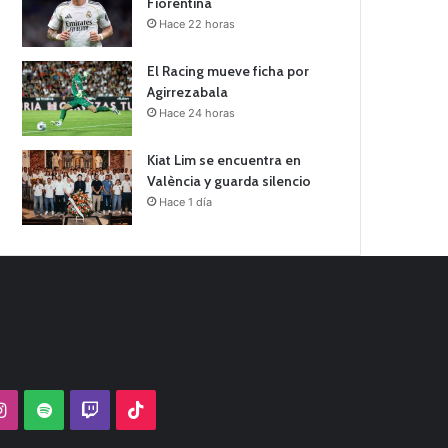
Fiorentina
Hace 22 horas
El Racing mueve ficha por
Agirrezabala
Hace 24 horas
Kiat Lim se encuentra en
València y guarda silencio
Hace 1 día
Tube
Instagram
Spotify
Twitch
TikTok