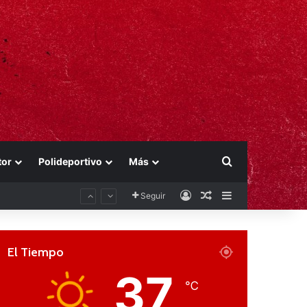
Buscar por
tor
Polideportivo
Más
Acceso
Publicación al aza
Barra lateral
Seguir
El Tiempo
37
℃