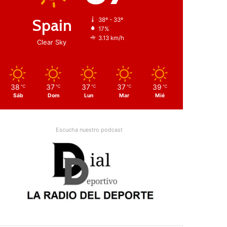
Spain
38º - 33º
17%
3.13 km/h
Clear Sky
38
37
37
37
39
℃
℃
℃
℃
℃
Sáb
Dom
Lun
Mar
Mié
Escucha nuestro podcast