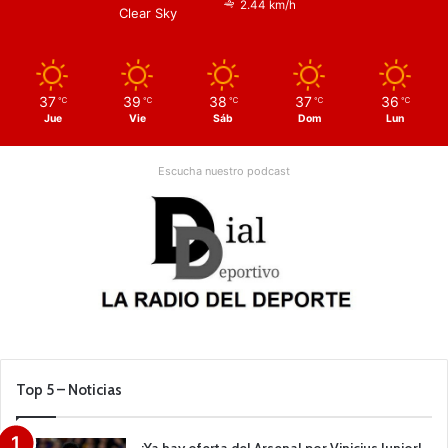
2.44 km/h
Clear Sky
37
39
38
37
36
℃
℃
℃
℃
℃
Jue
Vie
Sáb
Dom
Lun
Escucha nuestro podcast
Top 5 – Noticias