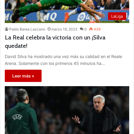
LaLiga
Pablo Barea Lazcano
marzo 19, 2023
0
439
La Real celebra la victoria con un ¡Silva
quedate!
David Silva ha mostrado una vez más su calidad en el Reale
Arena. Solamente con los primeros 45 minutos ha…
Leer más »