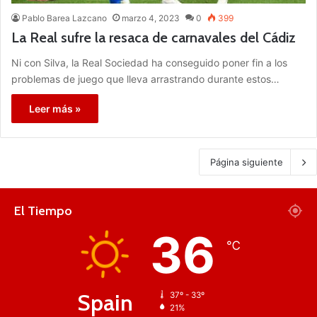
Pablo Barea Lazcano
marzo 4, 2023
0
399
La Real sufre la resaca de carnavales del Cádiz
Ni con Silva, la Real Sociedad ha conseguido poner fin a los
problemas de juego que lleva arrastrando durante estos…
Leer más »
Página siguiente
El Tiempo
36
℃
Spain
37º - 33º
21%