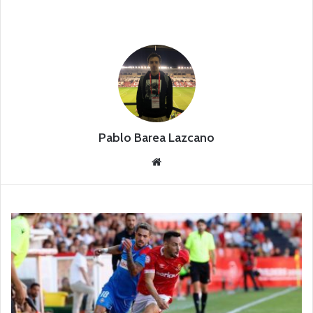
Pablo Barea Lazcano
Siti
o
we
b