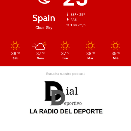
Spain
38º - 25º
33%
1.66 km/h
Clear Sky
38
37
37
38
39
℃
℃
℃
℃
℃
Sáb
Dom
Lun
Mar
Mié
Escucha nuestro podcast