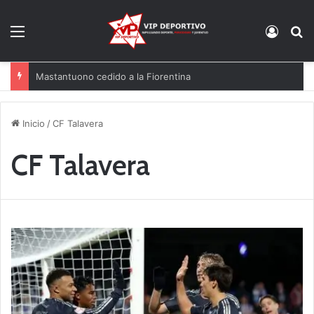
Menú
Acces
B
El Racing mueve ficha por Agirrezabala
Inicio
/
CF Talavera
CF Talavera