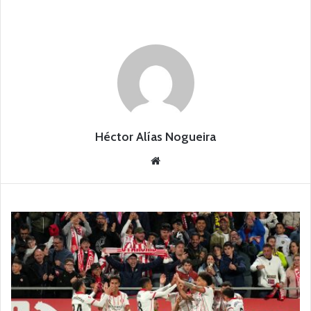
Héctor Alías Nogueira
Siti
o
we
b