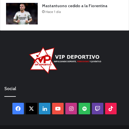
Mastantuono cedido a la Fiorentina
Hace 1 día
Social
Facebook
X
LinkedIn
YouTube
Instagram
Spotify
Twitch
TikTo