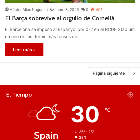
Héctor Alías Nogueira
enero 3, 2026
0
401
El Barça sobrevive al orgullo de Cornellá
El Barcelona se impuso al Espanyol por 0-2 en el RCDE Stadium
en uno de los derbis más tensos de…
Leer más »
Página siguiente
El Tiempo
30
℃
Spain
36º - 25º
28%