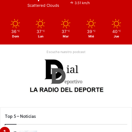
3.51 km/h
Scattered Clouds
36
37
37
39
40
℃
℃
℃
℃
℃
Dom
Lun
Mar
Mié
Jue
Escucha nuestro podcast
Top 5 – Noticias