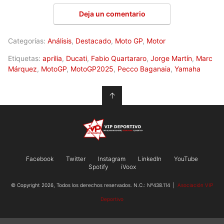
Deja un comentario
Categorías:
Análisis
,
Destacado
,
Moto GP
,
Motor
Etiquetas:
aprilia
,
Ducati
,
Fabio Quartararo
,
Jorge Martín
,
Marc
Márquez
,
MotoGP
,
MotoGP2025
,
Pecco Baganaia
,
Yamaha
↑
Facebook
Twitter
Instagram
LinkedIn
YouTube
Spotify
iVoox
© Copyright 2026, Todos los derechos reservados. N.C.: Nº438.114 |
Asociación VIP
Deportivo