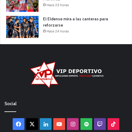
Hace 23 horas
El Eldense mira a las canteras para
reforzarse
Hace 24 horas
Social
Facebook
X
LinkedIn
YouTube
Instagram
Spotify
Twitch
TikTo