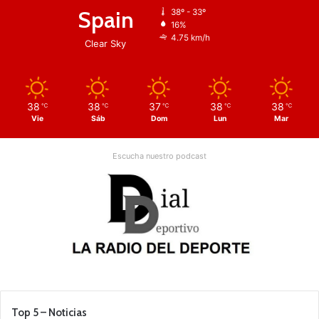
Spain
38º - 33º
16%
4.75 km/h
Clear Sky
38
38
37
38
38
℃
℃
℃
℃
℃
Vie
Sáb
Dom
Lun
Mar
Escucha nuestro podcast
Top 5 – Noticias