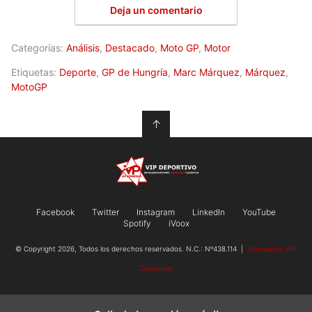
Deja un comentario
Categorías:
Análisis
,
Destacado
,
Moto GP
,
Motor
Etiquetas:
Deporte
,
GP de Hungría
,
Marc Márquez
,
Márquez
,
MotoGP
↑
Facebook
Twitter
Instagram
LinkedIn
YouTube
Spotify
iVoox
© Copyright 2026, Todos los derechos reservados. N.C.: Nº438.114 |
Asociación VIP
Deportivo